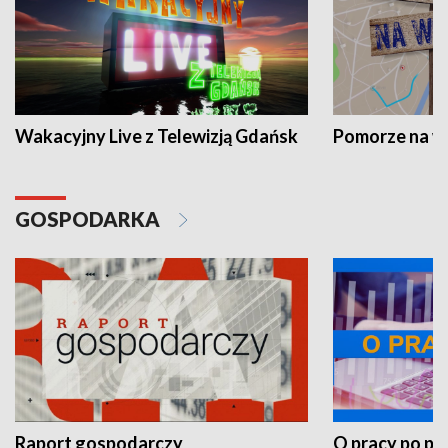
Wakacyjny Live z Telewizją Gdańsk
Pomorze na 
GOSPODARKA
Raport gospodarczy
O pracy po pr