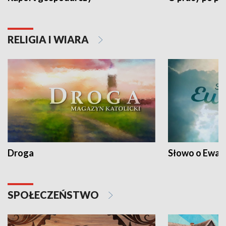
RELIGIA I WIARA
Droga
Słowo o Ewang
SPOŁECZEŃSTWO