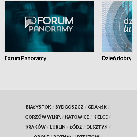
Forum Panoramy
Dzień dobry t
BIAŁYSTOK
/
BYDGOSZCZ
/
GDAŃSK
/
GORZÓW WLKP.
/
KATOWICE
/
KIELCE
/
KRAKÓW
/
LUBLIN
/
ŁÓDŹ
/
OLSZTYN
/