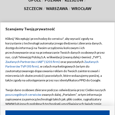
OPOLE
/
POZNAŃ
/
RZESZÓW
/
SZCZECIN
/
WARSZAWA
/
WROCŁAW
Szanujemy Twoją prywatność
Dołącz do nas:
Kliknij "Akceptuję i przechodzę do serwisu", aby wyrazić zgody na
korzystanie z technologii automatycznego śledzenia i zbierania danych,
TVP
dostęp do informacji na Twoim urządzeniu końcowym i ich
Abonament TVP
przechowywanie oraz na przetwarzanie Twoich danych osobowych przez
Regulamin TVP
nas, czyli Telewizję Polską S.A. w likwidacji (zwaną dalej również „TVP”),
Emisja w TVP
Zaufanych Partnerów z IAB* (1201 firm)
oraz pozostałych
Zaufanych
Polityka prywatności
Partnerów TVP (93 firm)
, w celach marketingowych (w tym do
Centrum informacji TVP
Moje zgody
zautomatyzowanego dopasowania reklam do Twoich zainteresowań i
mierzenia ich skuteczności) i pozostałych, które wskazujemy poniżej, a
Naziemna Telewizja Cyfrowa
Pomoc
także zgody na udostępnianie przez nas identyfikatora PPID do Google.
Sklep TVP
Biuro reklamy
Twoje dane osobowe zbierane podczas odwiedzania przez Ciebie naszych
Rada Programowa
poszczególnych serwisów
zwanych dalej „Portalem”, w tym informacje
Kontakt
zapisywane za pomocą technologii takich jak: pliki cookie, sygnalizatory
System NOS
WWW lub innych podobnych technologii umożliwiających świadczenie
dopasowanych i bezpiecznych usług, personalizację treści oraz reklam,
Informacje o nadawcy
Kanały
udostępnianie funkcji mediów społecznościowych oraz analizowanie