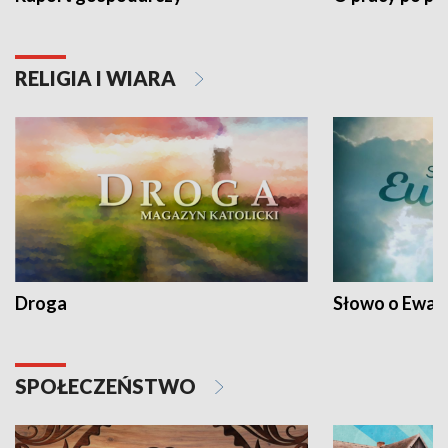
RELIGIA I WIARA
Droga
Słowo o Ewang
SPOŁECZEŃSTWO