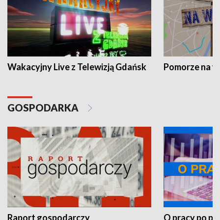
Wakacyjny Live z Telewizją Gdańsk
Pomorze na 
GOSPODARKA
Raport gospodarczy
O pracy po pr