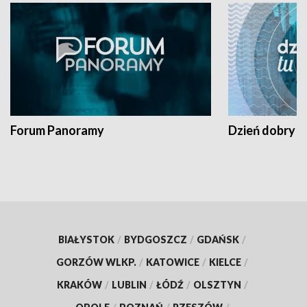
Forum Panoramy
Dzień dobry t
BIAŁYSTOK
/
BYDGOSZCZ
/
GDAŃSK
/
GORZÓW WLKP.
/
KATOWICE
/
KIELCE
/
KRAKÓW
/
LUBLIN
/
ŁÓDŹ
/
OLSZTYN
/