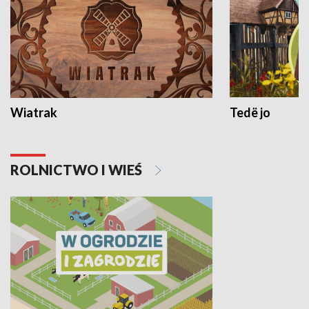
Wiatrak
Tedë jo
ROLNICTWO I WIEŚ