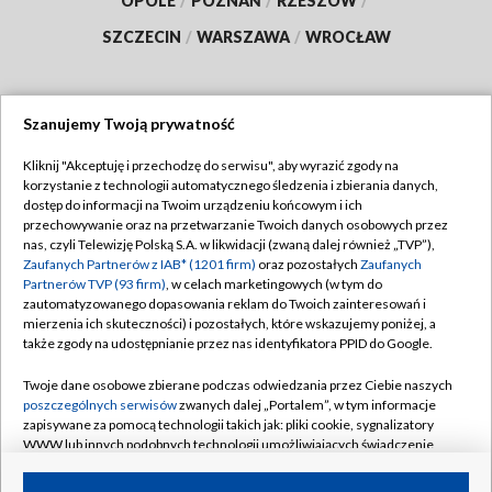
OPOLE
/
POZNAŃ
/
RZESZÓW
/
SZCZECIN
/
WARSZAWA
/
WROCŁAW
Szanujemy Twoją prywatność
Dołącz do nas:
Kliknij "Akceptuję i przechodzę do serwisu", aby wyrazić zgody na
korzystanie z technologii automatycznego śledzenia i zbierania danych,
TVP
dostęp do informacji na Twoim urządzeniu końcowym i ich
Abonament TVP
przechowywanie oraz na przetwarzanie Twoich danych osobowych przez
Regulamin TVP
nas, czyli Telewizję Polską S.A. w likwidacji (zwaną dalej również „TVP”),
Emisja w TVP
Zaufanych Partnerów z IAB* (1201 firm)
oraz pozostałych
Zaufanych
Polityka prywatności
Partnerów TVP (93 firm)
, w celach marketingowych (w tym do
Centrum informacji TVP
Moje zgody
zautomatyzowanego dopasowania reklam do Twoich zainteresowań i
mierzenia ich skuteczności) i pozostałych, które wskazujemy poniżej, a
Naziemna Telewizja Cyfrowa
Pomoc
także zgody na udostępnianie przez nas identyfikatora PPID do Google.
Sklep TVP
Biuro reklamy
Twoje dane osobowe zbierane podczas odwiedzania przez Ciebie naszych
Rada Programowa
poszczególnych serwisów
zwanych dalej „Portalem”, w tym informacje
Kontakt
zapisywane za pomocą technologii takich jak: pliki cookie, sygnalizatory
System NOS
WWW lub innych podobnych technologii umożliwiających świadczenie
dopasowanych i bezpiecznych usług, personalizację treści oraz reklam,
Informacje o nadawcy
Kanały
udostępnianie funkcji mediów społecznościowych oraz analizowanie