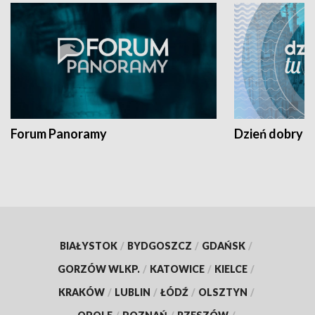
Forum Panoramy
Dzień dobry t
BIAŁYSTOK
/
BYDGOSZCZ
/
GDAŃSK
/
GORZÓW WLKP.
/
KATOWICE
/
KIELCE
/
KRAKÓW
/
LUBLIN
/
ŁÓDŹ
/
OLSZTYN
/