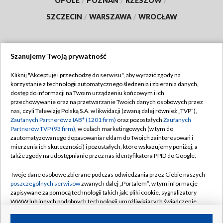
OPOLE
/
POZNAŃ
/
RZESZÓW
/
SZCZECIN
/
WARSZAWA
/
WROCŁAW
Szanujemy Twoją prywatność
Dołącz do nas:
Kliknij "Akceptuję i przechodzę do serwisu", aby wyrazić zgody na
korzystanie z technologii automatycznego śledzenia i zbierania danych,
TVP
dostęp do informacji na Twoim urządzeniu końcowym i ich
Abonament TVP
przechowywanie oraz na przetwarzanie Twoich danych osobowych przez
Regulamin TVP
nas, czyli Telewizję Polską S.A. w likwidacji (zwaną dalej również „TVP”),
Emisja w TVP
Zaufanych Partnerów z IAB* (1201 firm)
oraz pozostałych
Zaufanych
Polityka prywatności
Partnerów TVP (93 firm)
, w celach marketingowych (w tym do
Centrum informacji TVP
Moje zgody
zautomatyzowanego dopasowania reklam do Twoich zainteresowań i
mierzenia ich skuteczności) i pozostałych, które wskazujemy poniżej, a
Naziemna Telewizja Cyfrowa
Pomoc
także zgody na udostępnianie przez nas identyfikatora PPID do Google.
Sklep TVP
Biuro reklamy
Twoje dane osobowe zbierane podczas odwiedzania przez Ciebie naszych
Rada Programowa
poszczególnych serwisów
zwanych dalej „Portalem”, w tym informacje
Kontakt
zapisywane za pomocą technologii takich jak: pliki cookie, sygnalizatory
System NOS
WWW lub innych podobnych technologii umożliwiających świadczenie
dopasowanych i bezpiecznych usług, personalizację treści oraz reklam,
Informacje o nadawcy
Kanały
udostępnianie funkcji mediów społecznościowych oraz analizowanie