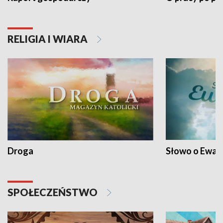
RELIGIA I WIARA
Droga
Słowo o Ewang
SPOŁECZEŃSTWO