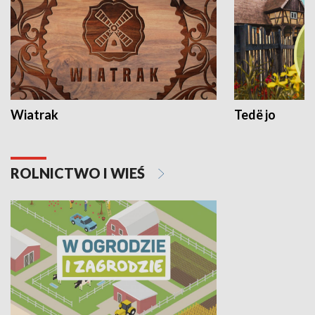
Wiatrak
Tedë jo
ROLNICTWO I WIEŚ