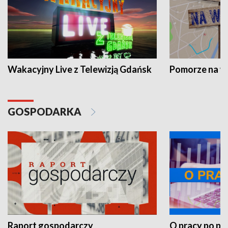
Wakacyjny Live z Telewizją Gdańsk
Pomorze na 
GOSPODARKA
Raport gospodarczy
O pracy po pr