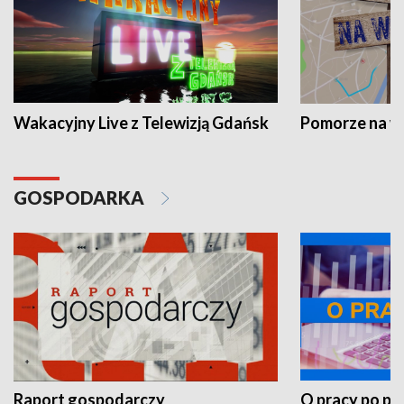
Wakacyjny Live z Telewizją Gdańsk
Pomorze na 
GOSPODARKA
Raport gospodarczy
O pracy po pr