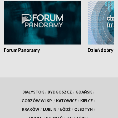
Forum Panoramy
Dzień dobry t
BIAŁYSTOK
/
BYDGOSZCZ
/
GDAŃSK
/
GORZÓW WLKP.
/
KATOWICE
/
KIELCE
/
KRAKÓW
/
LUBLIN
/
ŁÓDŹ
/
OLSZTYN
/