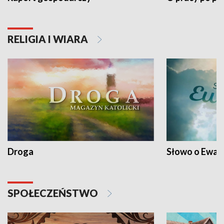
RELIGIA I WIARA
Droga
Słowo o Ewang
SPOŁECZEŃSTWO