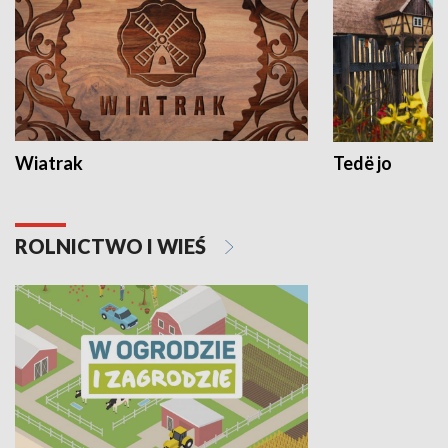
Wiatrak
Tedë jo
ROLNICTWO I WIEŚ