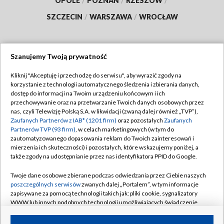
OPOLE
/
POZNAŃ
/
RZESZÓW
/
SZCZECIN
/
WARSZAWA
/
WROCŁAW
Szanujemy Twoją prywatność
Dołącz do nas:
Kliknij "Akceptuję i przechodzę do serwisu", aby wyrazić zgody na
korzystanie z technologii automatycznego śledzenia i zbierania danych,
TVP
dostęp do informacji na Twoim urządzeniu końcowym i ich
Abonament TVP
przechowywanie oraz na przetwarzanie Twoich danych osobowych przez
Regulamin TVP
nas, czyli Telewizję Polską S.A. w likwidacji (zwaną dalej również „TVP”),
Emisja w TVP
Zaufanych Partnerów z IAB* (1201 firm)
oraz pozostałych
Zaufanych
Polityka prywatności
Partnerów TVP (93 firm)
, w celach marketingowych (w tym do
Centrum informacji TVP
Moje zgody
zautomatyzowanego dopasowania reklam do Twoich zainteresowań i
mierzenia ich skuteczności) i pozostałych, które wskazujemy poniżej, a
Naziemna Telewizja Cyfrowa
Pomoc
także zgody na udostępnianie przez nas identyfikatora PPID do Google.
Sklep TVP
Biuro reklamy
Twoje dane osobowe zbierane podczas odwiedzania przez Ciebie naszych
Rada Programowa
poszczególnych serwisów
zwanych dalej „Portalem”, w tym informacje
Kontakt
zapisywane za pomocą technologii takich jak: pliki cookie, sygnalizatory
System NOS
WWW lub innych podobnych technologii umożliwiających świadczenie
dopasowanych i bezpiecznych usług, personalizację treści oraz reklam,
Informacje o nadawcy
Kanały
udostępnianie funkcji mediów społecznościowych oraz analizowanie