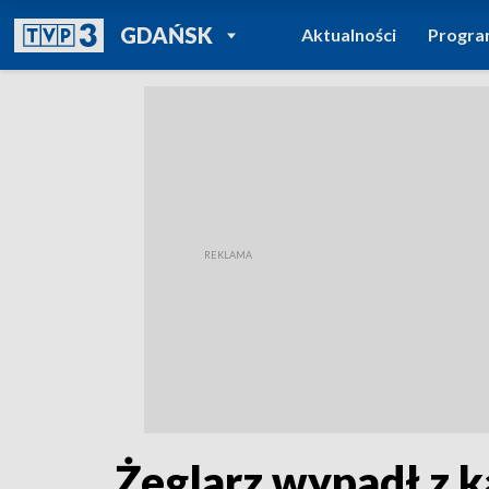
POWRÓT DO
GDAŃSK
Aktualności
Progr
TVP REGIONY
Żeglarz wypadł z k