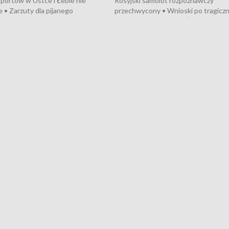
portów w Ustce i Łebie nie
Rosyjski samolot rozpoznawczy
 • Zarzuty dla pijanego
przechwycony • Wnioski po tragicz
ciągnika • Protest
pożarze na działkach • Śledztwo po
wanych przez dewelopera w
pożarze łodzi na Motławie • Urząd M
ilion zł dla dzieci z UCK od
wraca do Słupska • Kampania społe
ghters • Efekty wpisu Gdyni na
puckiego Hospicjum • Nagrody Fest
ESCO • Kaszubscy kuczerzy
Szekspirowskiego rozdane • Tysiąc
ur de Pologne
kibiców na trasie przejazdu peleton
Tour de Pologne przez Kaszuby