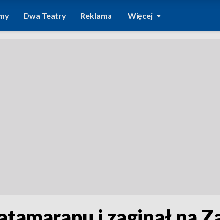
amy
Dwa Teatry
Reklama
Więcej
atamaranu i zaginął na Z