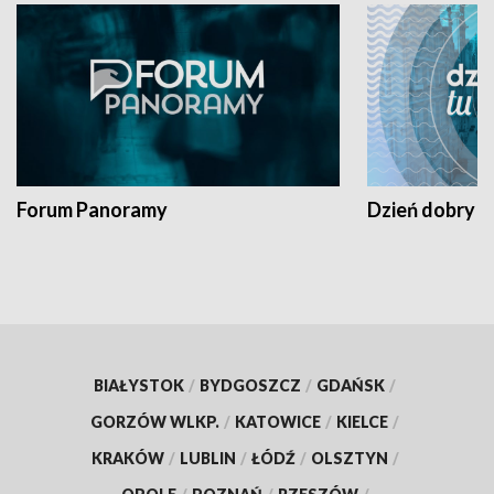
Forum Panoramy
Dzień dobry t
BIAŁYSTOK
/
BYDGOSZCZ
/
GDAŃSK
/
GORZÓW WLKP.
/
KATOWICE
/
KIELCE
/
KRAKÓW
/
LUBLIN
/
ŁÓDŹ
/
OLSZTYN
/