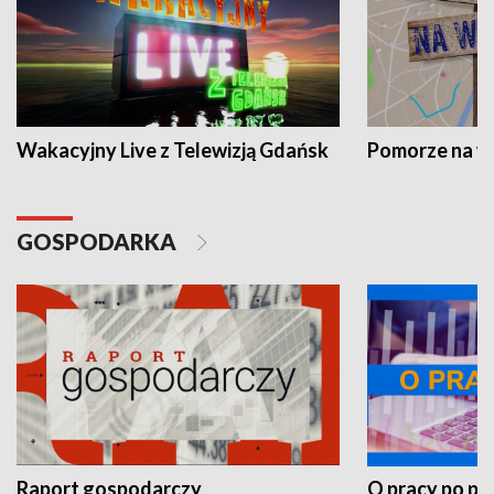
Wakacyjny Live z Telewizją Gdańsk
Pomorze na 
GOSPODARKA
Raport gospodarczy
O pracy po pr