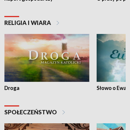
RELIGIA I WIARA
Droga
Słowo o Ewang
SPOŁECZEŃSTWO