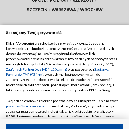
OPOLE
/
POZNAŃ
/
RZESZÓW
/
SZCZECIN
/
WARSZAWA
/
WROCŁAW
Szanujemy Twoją prywatność
Dołącz do nas:
Kliknij "Akceptuję i przechodzę do serwisu", aby wyrazić zgody na
korzystanie z technologii automatycznego śledzenia i zbierania danych,
TVP
dostęp do informacji na Twoim urządzeniu końcowym i ich
Abonament TVP
przechowywanie oraz na przetwarzanie Twoich danych osobowych przez
Regulamin TVP
nas, czyli Telewizję Polską S.A. w likwidacji (zwaną dalej również „TVP”),
Emisja w TVP
Zaufanych Partnerów z IAB* (1201 firm)
oraz pozostałych
Zaufanych
Polityka prywatności
Partnerów TVP (93 firm)
, w celach marketingowych (w tym do
Centrum informacji TVP
Moje zgody
zautomatyzowanego dopasowania reklam do Twoich zainteresowań i
mierzenia ich skuteczności) i pozostałych, które wskazujemy poniżej, a
Naziemna Telewizja Cyfrowa
Pomoc
także zgody na udostępnianie przez nas identyfikatora PPID do Google.
Sklep TVP
Biuro reklamy
Twoje dane osobowe zbierane podczas odwiedzania przez Ciebie naszych
Rada Programowa
poszczególnych serwisów
zwanych dalej „Portalem”, w tym informacje
Kontakt
zapisywane za pomocą technologii takich jak: pliki cookie, sygnalizatory
System NOS
WWW lub innych podobnych technologii umożliwiających świadczenie
dopasowanych i bezpiecznych usług, personalizację treści oraz reklam,
Informacje o nadawcy
Kanały
udostępnianie funkcji mediów społecznościowych oraz analizowanie