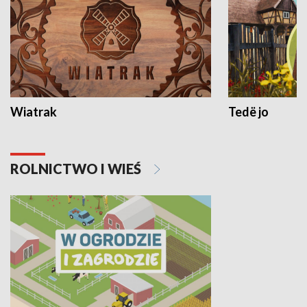
Wiatrak
Tedë jo
ROLNICTWO I WIEŚ