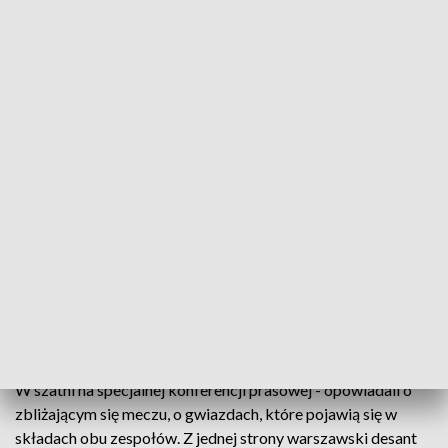
Wielki charytatywny mecz piłkarski w Gdańsku
"Podaj dalej" - pod tym hasłem w sobotę na
stadionie Energa w Gdańsku odbędzie się wielki
mecz piłkarski. Na murawie dwie drużyny TVP i
przyjaciół pomorskiego hospicjum dla dzieci.
Drużyny dwie, cel jeden -zebranie pieniędzy dla
podopiecznych placówki
W szatni na specjalnej konferencji prasowej - opowiadali o
zbliżającym się meczu, o gwiazdach, które pojawią się w
składach obu zespołów. Z jednej strony warszawski desant