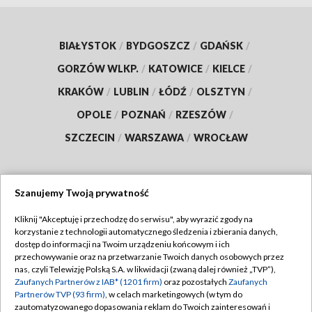
BIAŁYSTOK
/
BYDGOSZCZ
/
GDAŃSK
/
GORZÓW WLKP.
/
KATOWICE
/
KIELCE
/
KRAKÓW
/
LUBLIN
/
ŁÓDŹ
/
OLSZTYN
/
OPOLE
/
POZNAŃ
/
RZESZÓW
/
SZCZECIN
/
WARSZAWA
/
WROCŁAW
Szanujemy Twoją prywatność
Dołącz do nas:
Kliknij "Akceptuję i przechodzę do serwisu", aby wyrazić zgody na
korzystanie z technologii automatycznego śledzenia i zbierania danych,
TVP
dostęp do informacji na Twoim urządzeniu końcowym i ich
Abonament TVP
przechowywanie oraz na przetwarzanie Twoich danych osobowych przez
Regulamin TVP
nas, czyli Telewizję Polską S.A. w likwidacji (zwaną dalej również „TVP”),
Emisja w TVP
Polityka prywatności
Zaufanych Partnerów z IAB* (1201 firm)
oraz pozostałych
Zaufanych
Partnerów TVP (93 firm)
, w celach marketingowych (w tym do
Centrum informacji TVP
Moje zgody
zautomatyzowanego dopasowania reklam do Twoich zainteresowań i