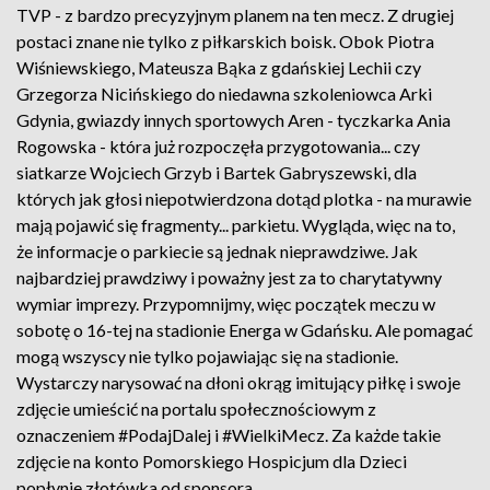
TVP - z bardzo precyzyjnym planem na ten mecz. Z drugiej
postaci znane nie tylko z piłkarskich boisk. Obok Piotra
Wiśniewskiego, Mateusza Bąka z gdańskiej Lechii czy
Grzegorza Nicińskiego do niedawna szkoleniowca Arki
Gdynia, gwiazdy innych sportowych Aren - tyczkarka Ania
Rogowska - która już rozpoczęła przygotowania... czy
siatkarze Wojciech Grzyb i Bartek Gabryszewski, dla
których jak głosi niepotwierdzona dotąd plotka - na murawie
mają pojawić się fragmenty... parkietu. Wygląda, więc na to,
że informacje o parkiecie są jednak nieprawdziwe. Jak
najbardziej prawdziwy i poważny jest za to charytatywny
wymiar imprezy. Przypomnijmy, więc początek meczu w
sobotę o 16-tej na stadionie Energa w Gdańsku. Ale pomagać
mogą wszyscy nie tylko pojawiając się na stadionie.
Wystarczy narysować na dłoni okrąg imitujący piłkę i swoje
zdjęcie umieścić na portalu społecznościowym z
oznaczeniem #PodajDalej i #WielkiMecz. Za każde takie
zdjęcie na konto Pomorskiego Hospicjum dla Dzieci
popłynie złotówka od sponsora.