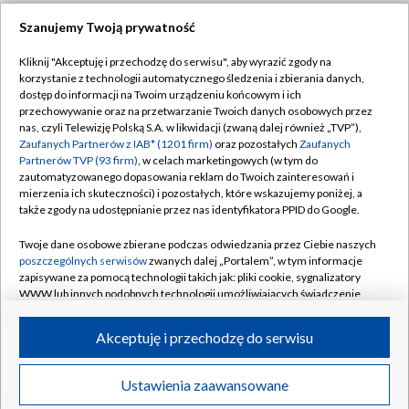
Szanujemy Twoją prywatność
Dołącz do nas:
Kliknij "Akceptuję i przechodzę do serwisu", aby wyrazić zgody na
korzystanie z technologii automatycznego śledzenia i zbierania danych,
TVP
dostęp do informacji na Twoim urządzeniu końcowym i ich
Abonament TVP
przechowywanie oraz na przetwarzanie Twoich danych osobowych przez
Regulamin TVP
nas, czyli Telewizję Polską S.A. w likwidacji (zwaną dalej również „TVP”),
Emisja w TVP
Zaufanych Partnerów z IAB* (1201 firm)
oraz pozostałych
Zaufanych
Polityka prywatności
Partnerów TVP (93 firm)
, w celach marketingowych (w tym do
Centrum informacji TVP
Moje zgody
zautomatyzowanego dopasowania reklam do Twoich zainteresowań i
mierzenia ich skuteczności) i pozostałych, które wskazujemy poniżej, a
Naziemna Telewizja Cyfrowa
Pomoc
także zgody na udostępnianie przez nas identyfikatora PPID do Google.
Sklep TVP
Biuro reklamy
Twoje dane osobowe zbierane podczas odwiedzania przez Ciebie naszych
Rada Programowa
poszczególnych serwisów
zwanych dalej „Portalem”, w tym informacje
Kontakt
zapisywane za pomocą technologii takich jak: pliki cookie, sygnalizatory
System NOS
WWW lub innych podobnych technologii umożliwiających świadczenie
dopasowanych i bezpiecznych usług, personalizację treści oraz reklam,
Informacje o nadawcy
Kanały
udostępnianie funkcji mediów społecznościowych oraz analizowanie
Akceptuję i przechodzę do serwisu
ruchu w Internecie.
Program dla prasy
©2026 Telewizja Polska S.A. w likwidacji
Biuro Reklamy
Twoje dane osobowe zbierane podczas odwiedzania przez Ciebie
Ustawienia zaawansowane
poszczególnych serwisów
na Portalu, takie jak adresy IP, identyfikatory
Ogłoszenie przetargowe