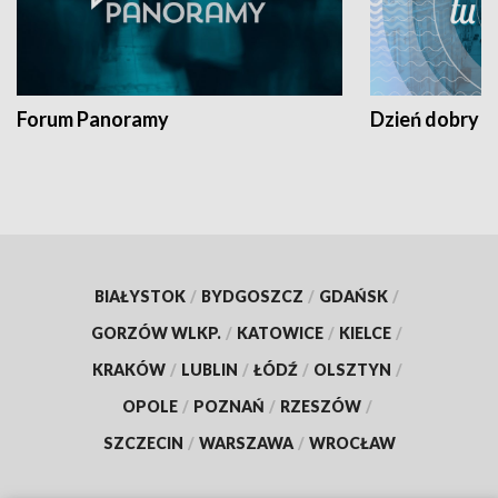
Forum Panoramy
Dzień dobry t
BIAŁYSTOK
/
BYDGOSZCZ
/
GDAŃSK
/
GORZÓW WLKP.
/
KATOWICE
/
KIELCE
/
KRAKÓW
/
LUBLIN
/
ŁÓDŹ
/
OLSZTYN
/
OPOLE
/
POZNAŃ
/
RZESZÓW
/
SZCZECIN
/
WARSZAWA
/
WROCŁAW