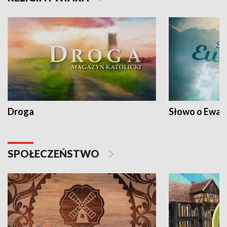
Droga
Słowo o Ewang
SPOŁECZEŃSTWO