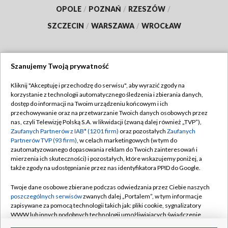
OPOLE
/
POZNAŃ
/
RZESZÓW
/
SZCZECIN
/
WARSZAWA
/
WROCŁAW
Szanujemy Twoją prywatność
Dołącz do nas:
Kliknij "Akceptuję i przechodzę do serwisu", aby wyrazić zgody na
korzystanie z technologii automatycznego śledzenia i zbierania danych,
TVP
dostęp do informacji na Twoim urządzeniu końcowym i ich
Abonament TVP
przechowywanie oraz na przetwarzanie Twoich danych osobowych przez
Regulamin TVP
nas, czyli Telewizję Polską S.A. w likwidacji (zwaną dalej również „TVP”),
Emisja w TVP
Polityka prywatności
Zaufanych Partnerów z IAB* (1201 firm)
oraz pozostałych
Zaufanych
Partnerów TVP (93 firm)
, w celach marketingowych (w tym do
Centrum informacji TVP
Moje zgody
zautomatyzowanego dopasowania reklam do Twoich zainteresowań i
mierzenia ich skuteczności) i pozostałych, które wskazujemy poniżej, a
Naziemna Telewizja Cyfrowa
Pomoc
także zgody na udostępnianie przez nas identyfikatora PPID do Google.
Sklep TVP
Biuro reklamy
Twoje dane osobowe zbierane podczas odwiedzania przez Ciebie naszych
Rada Programowa
Kontakt
poszczególnych serwisów
zwanych dalej „Portalem”, w tym informacje
zapisywane za pomocą technologii takich jak: pliki cookie, sygnalizatory
System NOS
WWW lub innych podobnych technologii umożliwiających świadczenie
dopasowanych i bezpiecznych usług, personalizację treści oraz reklam,
Informacje o nadawcy