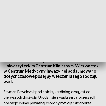
Nowatorska operacja zastawki serca
Nowatorskie na skalę europejską, po raz pierwszy
wykonane w Polsce - operacje rekonstrukcji
zastawek serca przeprowadzono w
Uniwersyteckim Centrum Klinicznym. W czwartek
w Centrum Medycyny Inwazyjnej podsumowano
dotychczasowe postępy w leczeniu tego rodzaju
wad.
Szymon Pawelczak pod opieką kardiologiczną jest od
pierwszych dni życia. Urodził się z wadą serca, przeszedł
operację. Mimo poważnej choroby rozwijał się dobrze,