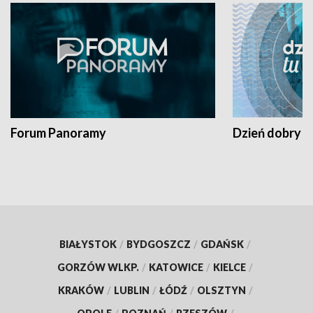
Forum Panoramy
Dzień dobry t
BIAŁYSTOK
/
BYDGOSZCZ
/
GDAŃSK
/
GORZÓW WLKP.
/
KATOWICE
/
KIELCE
/
KRAKÓW
/
LUBLIN
/
ŁÓDŹ
/
OLSZTYN
/