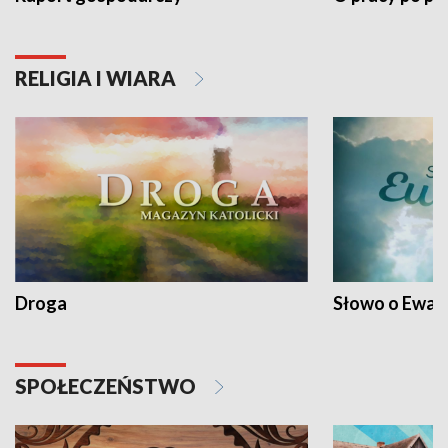
RELIGIA I WIARA
Droga
Słowo o Ewang
SPOŁECZEŃSTWO