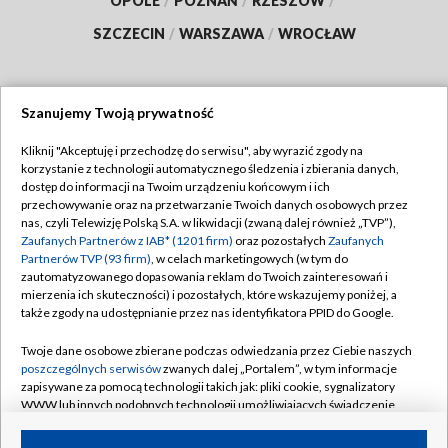
OPOLE
/
POZNAŃ
/
RZESZÓW
/
SZCZECIN
/
WARSZAWA
/
WROCŁAW
Szanujemy Twoją prywatność
Dołącz do nas:
Kliknij "Akceptuję i przechodzę do serwisu", aby wyrazić zgody na
korzystanie z technologii automatycznego śledzenia i zbierania danych,
TVP
dostęp do informacji na Twoim urządzeniu końcowym i ich
Abonament TVP
przechowywanie oraz na przetwarzanie Twoich danych osobowych przez
Regulamin TVP
nas, czyli Telewizję Polską S.A. w likwidacji (zwaną dalej również „TVP”),
Emisja w TVP
Zaufanych Partnerów z IAB* (1201 firm)
oraz pozostałych
Zaufanych
Polityka prywatności
Partnerów TVP (93 firm)
, w celach marketingowych (w tym do
Centrum informacji TVP
Moje zgody
zautomatyzowanego dopasowania reklam do Twoich zainteresowań i
mierzenia ich skuteczności) i pozostałych, które wskazujemy poniżej, a
Naziemna Telewizja Cyfrowa
Pomoc
także zgody na udostępnianie przez nas identyfikatora PPID do Google.
Sklep TVP
Biuro reklamy
Twoje dane osobowe zbierane podczas odwiedzania przez Ciebie naszych
Rada Programowa
poszczególnych serwisów
zwanych dalej „Portalem”, w tym informacje
Kontakt
zapisywane za pomocą technologii takich jak: pliki cookie, sygnalizatory
System NOS
WWW lub innych podobnych technologii umożliwiających świadczenie
dopasowanych i bezpiecznych usług, personalizację treści oraz reklam,
Informacje o nadawcy
Kanały
udostępnianie funkcji mediów społecznościowych oraz analizowanie