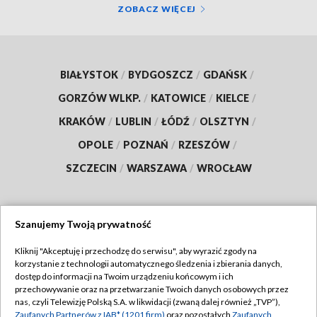
ZOBACZ WIĘCEJ
BIAŁYSTOK
/
BYDGOSZCZ
/
GDAŃSK
/
GORZÓW WLKP.
/
KATOWICE
/
KIELCE
/
KRAKÓW
/
LUBLIN
/
ŁÓDŹ
/
OLSZTYN
/
OPOLE
/
POZNAŃ
/
RZESZÓW
/
SZCZECIN
/
WARSZAWA
/
WROCŁAW
Szanujemy Twoją prywatność
Dołącz do nas:
Kliknij "Akceptuję i przechodzę do serwisu", aby wyrazić zgody na
korzystanie z technologii automatycznego śledzenia i zbierania danych,
TVP
dostęp do informacji na Twoim urządzeniu końcowym i ich
Abonament TVP
przechowywanie oraz na przetwarzanie Twoich danych osobowych przez
Regulamin TVP
nas, czyli Telewizję Polską S.A. w likwidacji (zwaną dalej również „TVP”),
Emisja w TVP
Polityka prywatności
Zaufanych Partnerów z IAB* (1201 firm)
oraz pozostałych
Zaufanych