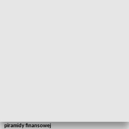
Sławomir Nowak przed Komisją Amber Gold
Wiele godzin trwało przesłuchanie byłego ministra
transportu, budownictwa i gospodarki morskiej
Sławomira Nowaka przed Komisją Śledczą ds.
Amber Gold. Pytano o przyczynę zwłoki we
wszczęciu kontroli w Urzędzie Lotnictwa
Cywilnego po tym jak ABW wskazywało na
wątpliwą reputację OLT Express. Sławomir Nowak
twierdzi, że jego interwencja pośrednio
spowodowała upadek Amber Goldu i ujawnienie
piramidy finansowej