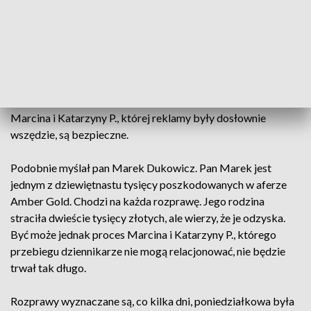
Prokuratorii Generalnej zażądał oddalenia pozwu.
Wyrok ma zostać ogłoszony 31 maja
Proces rozpoczął się w maju 2016 roku. Andżelika M. była
jedyną osobą przesłuchaną w poniedziałek przez gdański
sąd. Tłumaczyła, że nie wiedziała, że Amber Gold nie jest
bankiem i sądziła, że jej pieniądze ulokowane w firmie
Marcina i Katarzyny P., której reklamy były dosłownie
wszędzie, są bezpieczne.
Podobnie myślał pan Marek Dukowicz. Pan Marek jest
jednym z dziewiętnastu tysięcy poszkodowanych w aferze
Amber Gold. Chodzi na każda rozprawę. Jego rodzina
straciła dwieście tysięcy złotych, ale wierzy, że je odzyska.
Być może jednak proces Marcina i Katarzyny P., którego
przebiegu dziennikarze nie mogą relacjonować, nie będzie
trwał tak długo.
Rozprawy wyznaczane są, co kilka dni, poniedziałkowa była