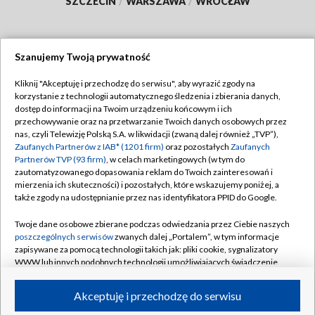
SZCZECIN
/
WARSZAWA
/
WROCŁAW
Szanujemy Twoją prywatność
Dołącz do nas:
Kliknij "Akceptuję i przechodzę do serwisu", aby wyrazić zgody na
korzystanie z technologii automatycznego śledzenia i zbierania danych,
TVP
dostęp do informacji na Twoim urządzeniu końcowym i ich
Abonament TVP
przechowywanie oraz na przetwarzanie Twoich danych osobowych przez
Regulamin TVP
nas, czyli Telewizję Polską S.A. w likwidacji (zwaną dalej również „TVP”),
Emisja w TVP
Polityka prywatności
Zaufanych Partnerów z IAB* (1201 firm)
oraz pozostałych
Zaufanych
Partnerów TVP (93 firm)
, w celach marketingowych (w tym do
Centrum informacji TVP
Moje zgody
zautomatyzowanego dopasowania reklam do Twoich zainteresowań i
mierzenia ich skuteczności) i pozostałych, które wskazujemy poniżej, a
Naziemna Telewizja Cyfrowa
Pomoc
także zgody na udostępnianie przez nas identyfikatora PPID do Google.
Sklep TVP
Biuro reklamy
Twoje dane osobowe zbierane podczas odwiedzania przez Ciebie naszych
Rada Programowa
Kontakt
poszczególnych serwisów
zwanych dalej „Portalem”, w tym informacje
zapisywane za pomocą technologii takich jak: pliki cookie, sygnalizatory
System NOS
WWW lub innych podobnych technologii umożliwiających świadczenie
dopasowanych i bezpiecznych usług, personalizację treści oraz reklam,
Informacje o nadawcy
Kanały
udostępnianie funkcji mediów społecznościowych oraz analizowanie
Akceptuję i przechodzę do serwisu
ruchu w Internecie.
Program dla prasy