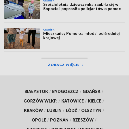
GDAŃSK
Sześcioletnia dziewczynka zgubiła się w
Sopocie i poprosiła policjantów o pomoc
GDAŃSK
Mieszkańcy Pomorza młodsi od średniej
krajowej
ZOBACZ WIĘCEJ
BIAŁYSTOK
/
BYDGOSZCZ
/
GDAŃSK
/
GORZÓW WLKP.
/
KATOWICE
/
KIELCE
/
KRAKÓW
/
LUBLIN
/
ŁÓDŹ
/
OLSZTYN
/
OPOLE
/
POZNAŃ
/
RZESZÓW
/