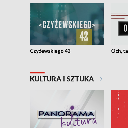
Czyżewskiego 42
Och, ta
KULTURA I SZTUKA