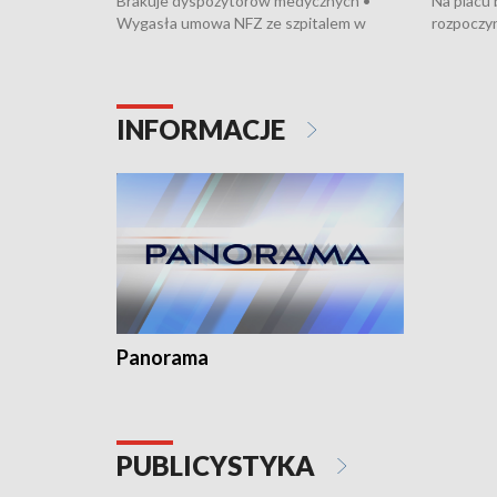
Brakuje dyspozytorów medycznych •
Na placu
Wygasła umowa NFZ ze szpitalem w
rozpoczyn
Miastku • Otwarto Morski Terminal
Podpisan
Przeładunkowy • Budowa morskiej farmy
Starogard
wiatrowej • Korki na gdańskich Stogach •
wodowani
Niebezpieczne zachowania na torach •
złotych n
INFORMACJE
Dziewięć nowych „trajtków” dla Gdyni
i Wejher
kardiolog
Pomorzu 
Panorama
PUBLICYSTYKA