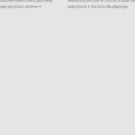
 budowy elektrowni jądrowej
Remonty portów w Ustce i Łebie ni
ają się prace ziemne •
zagrożone • Zarzuty dla pijanego
o umowę na budowę obwodnicy
kierowcy ciągnika • Protest
u Gdańskiego • Za kilka dni
poszkodowanych przez dewelopera
e ORP „Wicher” • 18 milionów
Gdyni • Milion zł dla dzieci z UCK od
a inwestycje w szkołach w Rumi
Cancer Fighters • Efekty wpisu Gdy
owie • Nowy sprzęt
Listę UNESCO • Kaszubscy kuczerz
iczny dla Puckiego Szpitala • Na
witali Tour de Pologne
znów rekordowe upały