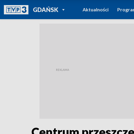
POWRÓT DO
GDAŃSK
Aktualności
Progr
TVP REGIONY
Centrum przeszcze