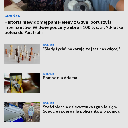
GDAŃSK
Historia niewidomej pani Heleny z Gdyni poruszyła
internautów. W dwie godziny zebrali 100 tys. zł. 90-latka
poleci do Australii
GDAŃSK
“Ślady życia" pokazują, że jest nas więcej?
GDAŃSK
Pomoc dla Adama
GDAŃSK
Sześcioletnia dziewczynka zgubiła się w
Sopocie i poprosiła policjantów o pomoc