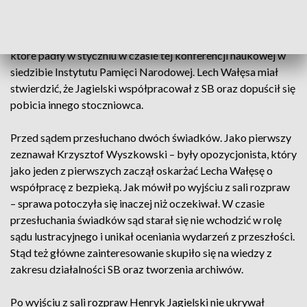
stawił się osobiście. Jak mówi były opozycjonista, chodzi o
sprawiedliwość. Były prezydent został pozwany przez
swojego kolegę z wydziału W4 Stoczni Gdańsk za słowa,
które padły w styczniu w czasie tej konferencji naukowej w
siedzibie Instytutu Pamięci Narodowej. Lech Wałęsa miał
stwierdzić, że Jagielski współpracował z SB oraz dopuścił się
pobicia innego stoczniowca.
Przed sądem przesłuchano dwóch świadków. Jako pierwszy
zeznawał Krzysztof Wyszkowski – były opozycjonista, który
jako jeden z pierwszych zaczął oskarżać Lecha Wałęsę o
współpracę z bezpieką. Jak mówił po wyjściu z sali rozpraw
– sprawa potoczyła się inaczej niż oczekiwał. W czasie
przesłuchania świadków sąd starał się nie wchodzić w rolę
sądu lustracyjnego i unikał oceniania wydarzeń z przeszłości.
Stąd też główne zainteresowanie skupiło się na wiedzy z
zakresu działalności SB oraz tworzenia archiwów.
Po wyjściu z sali rozpraw Henryk Jagielski nie ukrywał