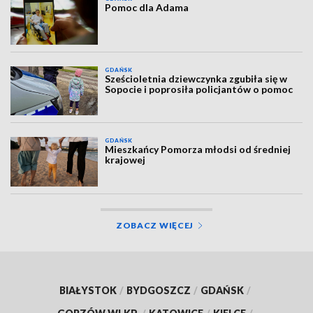
Pomoc dla Adama
GDAŃSK
Sześcioletnia dziewczynka zgubiła się w
Sopocie i poprosiła policjantów o pomoc
GDAŃSK
Mieszkańcy Pomorza młodsi od średniej
krajowej
ZOBACZ WIĘCEJ
BIAŁYSTOK
/
BYDGOSZCZ
/
GDAŃSK
/