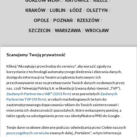
GORZÓW WLKP.
/
KATOWICE
/
KIELCE
/
KRAKÓW
/
LUBLIN
/
ŁÓDŹ
/
OLSZTYN
/
OPOLE
/
POZNAŃ
/
RZESZÓW
/
SZCZECIN
/
WARSZAWA
/
WROCŁAW
Szanujemy Twoją prywatność
Dołącz do nas:
Kliknij "Akceptuję i przechodzę do serwisu", aby wyrazić zgody na
korzystanie z technologii automatycznego śledzenia i zbierania danych,
TVP
dostęp do informacji na Twoim urządzeniu końcowym i ich
Abonament TVP
przechowywanie oraz na przetwarzanie Twoich danych osobowych przez
Regulamin TVP
nas, czyli Telewizję Polską S.A. w likwidacji (zwaną dalej również „TVP”),
Emisja w TVP
Polityka prywatności
Zaufanych Partnerów z IAB* (1201 firm)
oraz pozostałych
Zaufanych
Partnerów TVP (93 firm)
, w celach marketingowych (w tym do
Centrum informacji TVP
Moje zgody
zautomatyzowanego dopasowania reklam do Twoich zainteresowań i
mierzenia ich skuteczności) i pozostałych, które wskazujemy poniżej, a
Naziemna Telewizja Cyfrowa
Pomoc
także zgody na udostępnianie przez nas identyfikatora PPID do Google.
Sklep TVP
Biuro reklamy
Twoje dane osobowe zbierane podczas odwiedzania przez Ciebie naszych
Rada Programowa
Kontakt
poszczególnych serwisów
zwanych dalej „Portalem”, w tym informacje