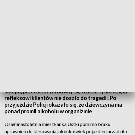
Pijana nastolatka z Ustki wjechała w sklep
Szalony rajd pijanej nastolatki z Ustki o mały włos
nie zakończył się tragicznie. Dziewczyna
staranowała samochodem witrynę osiedlowego
sklepu, przed którym bawiły się dzieci. Tylko dzięki
refleksowi klientów nie doszło do tragedii. Po
przyjeździe Policji okazało się, że dziewczyna ma
ponad promil alkoholu w organizmie
Osiemnastoletnia mieszkanka Ustki pomimo braku
uprawnień do kierowania jakimkolwiek pojazdem urządziła