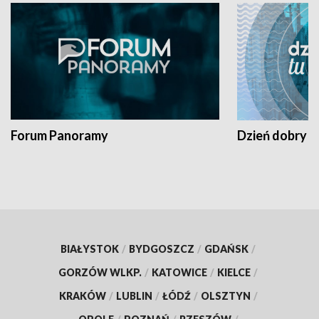
Forum Panoramy
Dzień dobry t
BIAŁYSTOK
/
BYDGOSZCZ
/
GDAŃSK
/
GORZÓW WLKP.
/
KATOWICE
/
KIELCE
/
KRAKÓW
/
LUBLIN
/
ŁÓDŹ
/
OLSZTYN
/