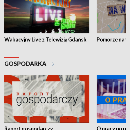
Wakacyjny Live z Telewizją Gdańsk
Pomorze na 
GOSPODARKA
Raport gospodarczy
O pracy po pr