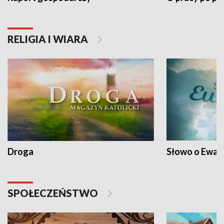
RELIGIA I WIARA
Droga
Słowo o Ewang
SPOŁECZEŃSTWO