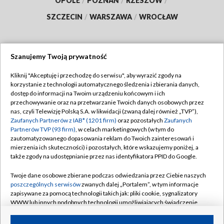
OPOLE
/
POZNAŃ
/
RZESZÓW
/
SZCZECIN
/
WARSZAWA
/
WROCŁAW
Szanujemy Twoją prywatność
Dołącz do nas:
Kliknij "Akceptuję i przechodzę do serwisu", aby wyrazić zgody na
korzystanie z technologii automatycznego śledzenia i zbierania danych,
TVP
dostęp do informacji na Twoim urządzeniu końcowym i ich
Abonament TVP
przechowywanie oraz na przetwarzanie Twoich danych osobowych przez
Regulamin TVP
nas, czyli Telewizję Polską S.A. w likwidacji (zwaną dalej również „TVP”),
Emisja w TVP
Zaufanych Partnerów z IAB* (1201 firm)
oraz pozostałych
Zaufanych
Polityka prywatności
Partnerów TVP (93 firm)
, w celach marketingowych (w tym do
Centrum informacji TVP
Moje zgody
zautomatyzowanego dopasowania reklam do Twoich zainteresowań i
mierzenia ich skuteczności) i pozostałych, które wskazujemy poniżej, a
Naziemna Telewizja Cyfrowa
Pomoc
także zgody na udostępnianie przez nas identyfikatora PPID do Google.
Sklep TVP
Biuro reklamy
Twoje dane osobowe zbierane podczas odwiedzania przez Ciebie naszych
Rada Programowa
poszczególnych serwisów
zwanych dalej „Portalem”, w tym informacje
Kontakt
zapisywane za pomocą technologii takich jak: pliki cookie, sygnalizatory
System NOS
WWW lub innych podobnych technologii umożliwiających świadczenie
dopasowanych i bezpiecznych usług, personalizację treści oraz reklam,
Informacje o nadawcy
Kanały
udostępnianie funkcji mediów społecznościowych oraz analizowanie