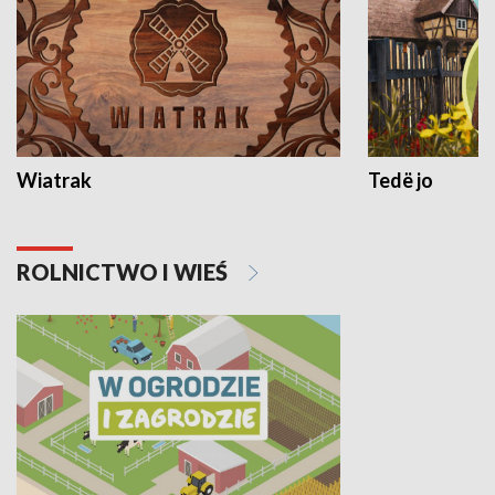
Wiatrak
Tedë jo
ROLNICTWO I WIEŚ