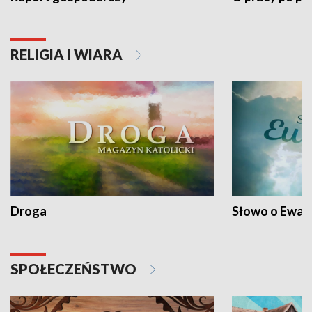
RELIGIA I WIARA
Droga
Słowo o Ewang
SPOŁECZEŃSTWO