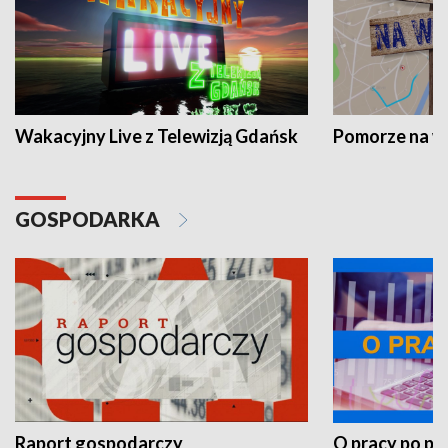
Wakacyjny Live z Telewizją Gdańsk
Pomorze na 
GOSPODARKA
Raport gospodarczy
O pracy po pr