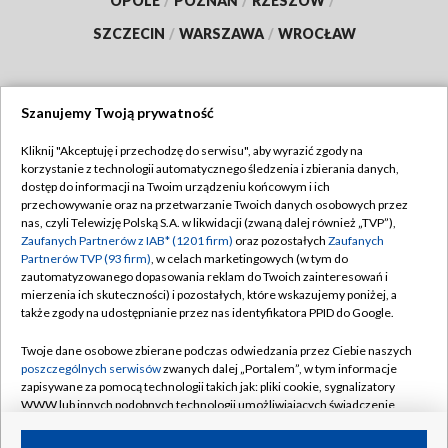
OPOLE
/
POZNAŃ
/
RZESZÓW
/
SZCZECIN
/
WARSZAWA
/
WROCŁAW
Szanujemy Twoją prywatność
Dołącz do nas:
Kliknij "Akceptuję i przechodzę do serwisu", aby wyrazić zgody na
korzystanie z technologii automatycznego śledzenia i zbierania danych,
TVP
dostęp do informacji na Twoim urządzeniu końcowym i ich
Abonament TVP
przechowywanie oraz na przetwarzanie Twoich danych osobowych przez
Regulamin TVP
nas, czyli Telewizję Polską S.A. w likwidacji (zwaną dalej również „TVP”),
Emisja w TVP
Zaufanych Partnerów z IAB* (1201 firm)
oraz pozostałych
Zaufanych
Polityka prywatności
Partnerów TVP (93 firm)
, w celach marketingowych (w tym do
Centrum informacji TVP
Moje zgody
zautomatyzowanego dopasowania reklam do Twoich zainteresowań i
mierzenia ich skuteczności) i pozostałych, które wskazujemy poniżej, a
Naziemna Telewizja Cyfrowa
Pomoc
także zgody na udostępnianie przez nas identyfikatora PPID do Google.
Sklep TVP
Biuro reklamy
Twoje dane osobowe zbierane podczas odwiedzania przez Ciebie naszych
Rada Programowa
poszczególnych serwisów
zwanych dalej „Portalem”, w tym informacje
Kontakt
zapisywane za pomocą technologii takich jak: pliki cookie, sygnalizatory
System NOS
WWW lub innych podobnych technologii umożliwiających świadczenie
dopasowanych i bezpiecznych usług, personalizację treści oraz reklam,
Informacje o nadawcy
Kanały
udostępnianie funkcji mediów społecznościowych oraz analizowanie