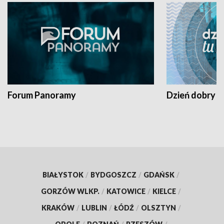
Forum Panoramy
Dzień dobry t
BIAŁYSTOK
/
BYDGOSZCZ
/
GDAŃSK
/
GORZÓW WLKP.
/
KATOWICE
/
KIELCE
/
KRAKÓW
/
LUBLIN
/
ŁÓDŹ
/
OLSZTYN
/