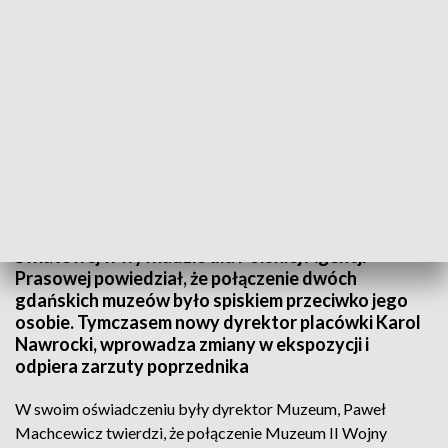
Spór wokół Muzeum II Wojny Światowej
Nie milkną echa weekendowej wypowiedzi Pawła
Machcewicza. Były dyrektor Muzeum II Wojny
Światowej w wywiadzie dla Polskiej Agencji
Prasowej powiedział, że połączenie dwóch
gdańskich muzeów było spiskiem przeciwko jego
osobie. Tymczasem nowy dyrektor placówki Karol
Nawrocki, wprowadza zmiany w ekspozycji i
odpiera zarzuty poprzednika
W swoim oświadczeniu były dyrektor Muzeum, Paweł
Machcewicz twierdzi, że połączenie Muzeum II Wojny