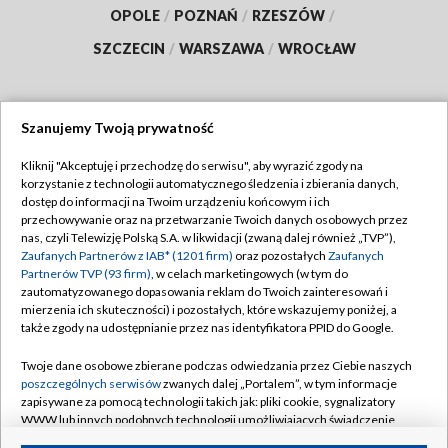
OPOLE
/
POZNAŃ
/
RZESZÓW
/
SZCZECIN
/
WARSZAWA
/
WROCŁAW
Szanujemy Twoją prywatność
Dołącz do nas:
Kliknij "Akceptuję i przechodzę do serwisu", aby wyrazić zgody na
korzystanie z technologii automatycznego śledzenia i zbierania danych,
TVP
dostęp do informacji na Twoim urządzeniu końcowym i ich
Abonament TVP
przechowywanie oraz na przetwarzanie Twoich danych osobowych przez
Regulamin TVP
nas, czyli Telewizję Polską S.A. w likwidacji (zwaną dalej również „TVP”),
Emisja w TVP
Polityka prywatności
Zaufanych Partnerów z IAB* (1201 firm)
oraz pozostałych
Zaufanych
Partnerów TVP (93 firm)
, w celach marketingowych (w tym do
Centrum informacji TVP
Moje zgody
zautomatyzowanego dopasowania reklam do Twoich zainteresowań i
mierzenia ich skuteczności) i pozostałych, które wskazujemy poniżej, a
Naziemna Telewizja Cyfrowa
Pomoc
także zgody na udostępnianie przez nas identyfikatora PPID do Google.
Sklep TVP
Biuro reklamy
Twoje dane osobowe zbierane podczas odwiedzania przez Ciebie naszych
Rada Programowa
Kontakt
poszczególnych serwisów
zwanych dalej „Portalem”, w tym informacje
zapisywane za pomocą technologii takich jak: pliki cookie, sygnalizatory
System NOS
WWW lub innych podobnych technologii umożliwiających świadczenie
dopasowanych i bezpiecznych usług, personalizację treści oraz reklam,
Informacje o nadawcy