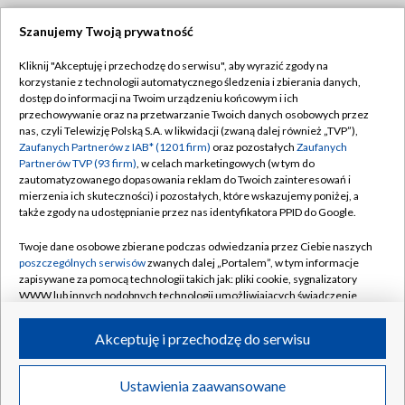
Szanujemy Twoją prywatność
Dołącz do nas:
Kliknij "Akceptuję i przechodzę do serwisu", aby wyrazić zgody na
korzystanie z technologii automatycznego śledzenia i zbierania danych,
TVP
dostęp do informacji na Twoim urządzeniu końcowym i ich
Abonament TVP
przechowywanie oraz na przetwarzanie Twoich danych osobowych przez
Regulamin TVP
nas, czyli Telewizję Polską S.A. w likwidacji (zwaną dalej również „TVP”),
Emisja w TVP
Polityka prywatności
Zaufanych Partnerów z IAB* (1201 firm)
oraz pozostałych
Zaufanych
Partnerów TVP (93 firm)
, w celach marketingowych (w tym do
Centrum informacji TVP
Moje zgody
zautomatyzowanego dopasowania reklam do Twoich zainteresowań i
mierzenia ich skuteczności) i pozostałych, które wskazujemy poniżej, a
Naziemna Telewizja Cyfrowa
Pomoc
także zgody na udostępnianie przez nas identyfikatora PPID do Google.
Sklep TVP
Biuro reklamy
Twoje dane osobowe zbierane podczas odwiedzania przez Ciebie naszych
Rada Programowa
Kontakt
poszczególnych serwisów
zwanych dalej „Portalem”, w tym informacje
zapisywane za pomocą technologii takich jak: pliki cookie, sygnalizatory
System NOS
WWW lub innych podobnych technologii umożliwiających świadczenie
dopasowanych i bezpiecznych usług, personalizację treści oraz reklam,
Informacje o nadawcy
Kanały
udostępnianie funkcji mediów społecznościowych oraz analizowanie
Akceptuję i przechodzę do serwisu
ruchu w Internecie.
Program dla prasy
©2026 Telewizja Polska S.A. w likwidacji
Biuro Reklamy
Twoje dane osobowe zbierane podczas odwiedzania przez Ciebie
Ustawienia zaawansowane
poszczególnych serwisów
na Portalu, takie jak adresy IP, identyfikatory
Ogłoszenie przetargowe