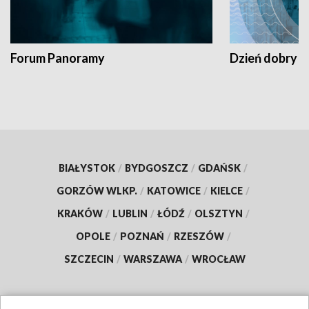
Forum Panoramy
Dzień dobry t
BIAŁYSTOK
/
BYDGOSZCZ
/
GDAŃSK
/
GORZÓW WLKP.
/
KATOWICE
/
KIELCE
/
KRAKÓW
/
LUBLIN
/
ŁÓDŹ
/
OLSZTYN
/
OPOLE
/
POZNAŃ
/
RZESZÓW
/
SZCZECIN
/
WARSZAWA
/
WROCŁAW