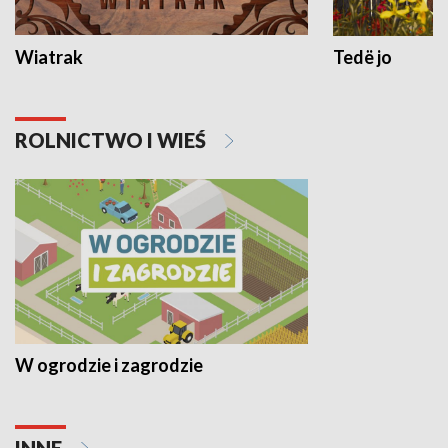
Wiatrak
Tedë jo
ROLNICTWO I WIEŚ
W ogrodzie i zagrodzie
INNE