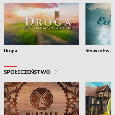
Droga
Słowo o Ewang
SPOŁECZEŃSTWO