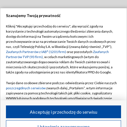
Szanujemy Twoją prywatność
Dołącz do nas:
Kliknij "Akceptuję i przechodzę do serwisu", aby wyrazić zgody na
korzystanie z technologii automatycznego śledzenia i zbierania danych,
TVP
dostęp do informacji na Twoim urządzeniu końcowym i ich
Abonament TVP
przechowywanie oraz na przetwarzanie Twoich danych osobowych przez
Regulamin TVP
nas, czyli Telewizję Polską S.A. w likwidacji (zwaną dalej również „TVP”),
Emisja w TVP
Zaufanych Partnerów z IAB* (1201 firm)
oraz pozostałych
Zaufanych
Polityka prywatności
Partnerów TVP (93 firm)
, w celach marketingowych (w tym do
Centrum informacji TVP
Moje zgody
zautomatyzowanego dopasowania reklam do Twoich zainteresowań i
mierzenia ich skuteczności) i pozostałych, które wskazujemy poniżej, a
Naziemna Telewizja Cyfrowa
Pomoc
także zgody na udostępnianie przez nas identyfikatora PPID do Google.
Sklep TVP
Biuro reklamy
Twoje dane osobowe zbierane podczas odwiedzania przez Ciebie naszych
Rada Programowa
poszczególnych serwisów
zwanych dalej „Portalem”, w tym informacje
Kontakt
zapisywane za pomocą technologii takich jak: pliki cookie, sygnalizatory
System NOS
WWW lub innych podobnych technologii umożliwiających świadczenie
dopasowanych i bezpiecznych usług, personalizację treści oraz reklam,
Informacje o nadawcy
Kanały
udostępnianie funkcji mediów społecznościowych oraz analizowanie
Akceptuję i przechodzę do serwisu
ruchu w Internecie.
Program dla prasy
©2026 Telewizja Polska S.A. w likwidacji
Biuro Reklamy
Twoje dane osobowe zbierane podczas odwiedzania przez Ciebie
Ustawienia zaawansowane