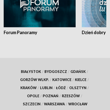
Forum Panoramy
Dzień dobry t
BIAŁYSTOK
/
BYDGOSZCZ
/
GDAŃSK
/
GORZÓW WLKP.
/
KATOWICE
/
KIELCE
/
KRAKÓW
/
LUBLIN
/
ŁÓDŹ
/
OLSZTYN
/
OPOLE
/
POZNAŃ
/
RZESZÓW
/
SZCZECIN
/
WARSZAWA
/
WROCŁAW