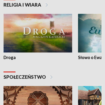
RELIGIA I WIARA
Droga
Słowo o Ewang
SPOŁECZEŃSTWO