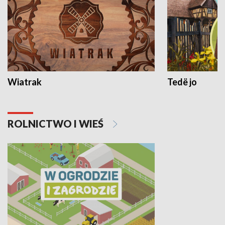
Wiatrak
Tedë jo
ROLNICTWO I WIEŚ