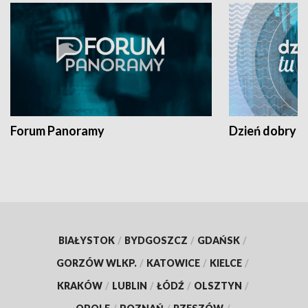
Forum Panoramy
Dzień dobry t
BIAŁYSTOK
/
BYDGOSZCZ
/
GDAŃSK
/
GORZÓW WLKP.
/
KATOWICE
/
KIELCE
/
KRAKÓW
/
LUBLIN
/
ŁÓDŹ
/
OLSZTYN
/