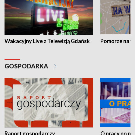
Wakacyjny Live z Telewizją Gdańsk
Pomorze na 
GOSPODARKA
Raport gospodarczy
O pracy po pr