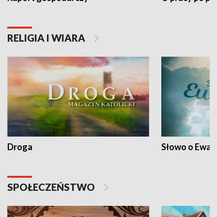
RELIGIA I WIARA
Droga
Słowo o Ewang
SPOŁECZEŃSTWO