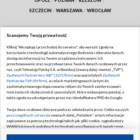
OPOLE
/
POZNAŃ
/
RZESZÓW
/
SZCZECIN
/
WARSZAWA
/
WROCŁAW
Szanujemy Twoją prywatność
Dołącz do nas:
Kliknij "Akceptuję i przechodzę do serwisu", aby wyrazić zgody na
korzystanie z technologii automatycznego śledzenia i zbierania danych,
TVP
dostęp do informacji na Twoim urządzeniu końcowym i ich
Abonament TVP
przechowywanie oraz na przetwarzanie Twoich danych osobowych przez
Regulamin TVP
nas, czyli Telewizję Polską S.A. w likwidacji (zwaną dalej również „TVP”),
Emisja w TVP
Zaufanych Partnerów z IAB* (1201 firm)
oraz pozostałych
Zaufanych
Polityka prywatności
Partnerów TVP (93 firm)
, w celach marketingowych (w tym do
Centrum informacji TVP
Moje zgody
zautomatyzowanego dopasowania reklam do Twoich zainteresowań i
mierzenia ich skuteczności) i pozostałych, które wskazujemy poniżej, a
Naziemna Telewizja Cyfrowa
Pomoc
także zgody na udostępnianie przez nas identyfikatora PPID do Google.
Sklep TVP
Biuro reklamy
Twoje dane osobowe zbierane podczas odwiedzania przez Ciebie naszych
Rada Programowa
poszczególnych serwisów
zwanych dalej „Portalem”, w tym informacje
Kontakt
zapisywane za pomocą technologii takich jak: pliki cookie, sygnalizatory
System NOS
WWW lub innych podobnych technologii umożliwiających świadczenie
dopasowanych i bezpiecznych usług, personalizację treści oraz reklam,
Informacje o nadawcy
Kanały
udostępnianie funkcji mediów społecznościowych oraz analizowanie