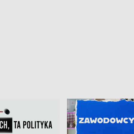
kardiologiczny dla Puckiego Szpitala
Pomorzu znów rekordowe upały