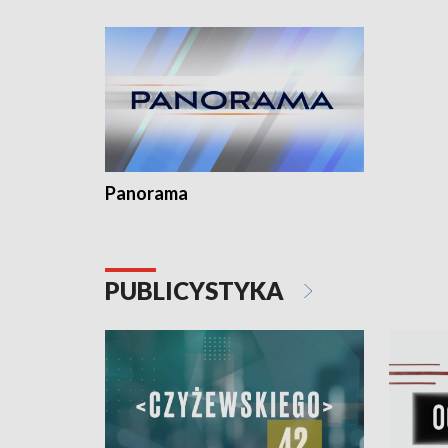
Dominika • Gdynia z lat 30. w
fotoplastikonie
Panorama
PUBLICYSTYKA