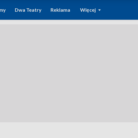
amy
Dwa Teatry
Reklama
Więcej