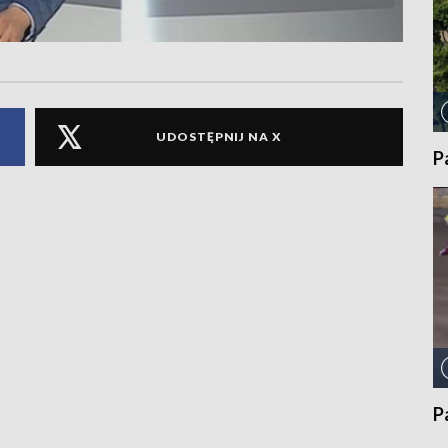
UDOSTĘPNIJ NA X
P
P