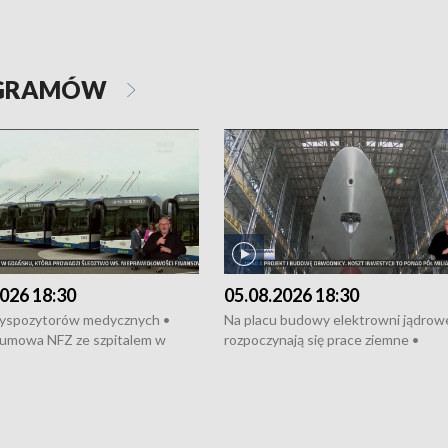
OGRAMÓW
026 18:30
05.08.2026 18:30
dyspozytorów medycznych •
Na placu budowy elektrowni jądrow
umowa NFZ ze szpitalem w
rozpoczynają się prace ziemne •
• Otwarto Morski Terminal
Podpisano umowę na budowę obwo
nkowy • Budowa morskiej farmy
Starogardu Gdańskiego • Za kilka dn
 • Korki na gdańskich Stogach •
wodowanie ORP „Wicher” • 18 mili
czne zachowania na torach •
złotych na inwestycje w szkołach w
nowych „trajtków” dla Gdyni
i Wejherowie • Nowy sprzęt