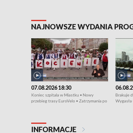
NAJNOWSZE WYDANIA PR
07.08.2026 18:30
06.08.2
Koniec szpitala w Miastku • Nowy
Brakuje 
przebieg trasy EuroVelo • Zatrzymania po
Wygasła 
bójce w Kościerzynie • Mieszkańcy
Miastku 
protestują przeciwko budowie trasy
Przeładu
tramwajowej • Kolejne konwoje
wiatrowej
humanitarne z Trójmiasta na Ukrainę •
Niebezpie
INFORMACJE
Święto Kociewia na Jarmarku św.
Dziewięć 