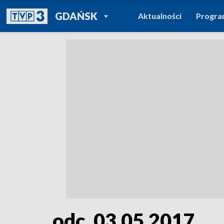
POWRÓT DO
GDAŃSK
Aktualności
Progr
TVP REGIONY
odc. 03.05.2017