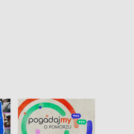
kibiców na trasie przejazdu peletonu
Tour de Pologne przez Kaszuby