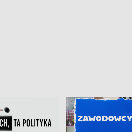
iczny dla Puckiego Szpitala • Na
witali Tour de Pologne
znów rekordowe upały