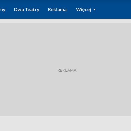
amy
Dwa Teatry
Reklama
Więcej