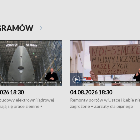
OGRAMÓW
026 18:30
04.08.2026 18:30
 budowy elektrowni jądrowej
Remonty portów w Ustce i Łebie ni
ają się prace ziemne •
zagrożone • Zarzuty dla pijanego
o umowę na budowę obwodnicy
kierowcy ciągnika • Protest
u Gdańskiego • Za kilka dni
poszkodowanych przez dewelopera
e ORP „Wicher” • 18 milionów
Gdyni • Milion zł dla dzieci z UCK od
a inwestycje w szkołach w Rumi
Cancer Fighters • Efekty wpisu Gdy
owie • Nowy sprzęt
Listę UNESCO • Kaszubscy kuczerz