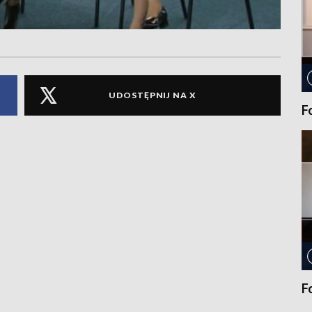
UDOSTĘPNIJ NA X
F
F