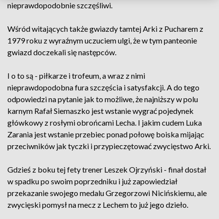
nieprawdopodobnie szczęśliwi.
Wśród witających także gwiazdy tamtej Arki z Pucharem z
1979 roku z wyraźnym uczuciem ulgi, że w tym panteonie
gwiazd doczekali się następców.
I o to są - piłkarze i trofeum, a wraz z nimi
nieprawdopodobna fura szczęścia i satysfakcji. A do tego
odpowiedzi na pytanie jak to możliwe, że najniższy w polu
karnym Rafał Siemaszko jest wstanie wygrać pojedynek
główkowy z rosłymi obrońcami Lecha. I jakim cudem Luka
Zarania jest wstanie przebiec ponad połowę boiska mijając
przeciwników jak tyczki i przypieczętować zwycięstwo Arki.
Gdzieś z boku tej fety trener Leszek Ojrzyński - finał dostał
w spadku po swoim poprzedniku i już zapowiedział
przekazanie swojego medalu Grzegorzowi Nicińskiemu, ale
zwycięski pomysł na mecz z Lechem to już jego dzieło.