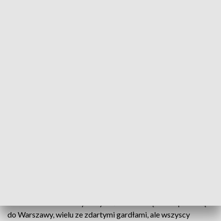
Puchar jest nasz!
Na stadionie Narodowym stanęli na wysokości
zadania i finale Pucharu Polski pokonali
faworyzowanego Lecha Poznań. Po powrocie do
Gdyni piłkarze Arki stanęli na dachu klubowego
autokaru i wznieśli w górę Puchar Polski wśród
wiwatów kilku tysięcy ludzi, którzy przyszli ich
powitać.
Tłum przy stadionie na Olimpijskiej gęstniał już od godziny
14. Wielu kibiców z wyraźnymi śladami zmęczenia podrożą
do Warszawy, wielu ze zdartymi gardłami, ale wszyscy