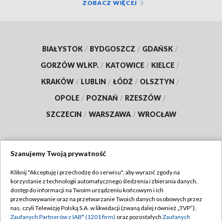
ZOBACZ WIĘCEJ
BIAŁYSTOK
/
BYDGOSZCZ
/
GDAŃSK
/
GORZÓW WLKP.
/
KATOWICE
/
KIELCE
/
KRAKÓW
/
LUBLIN
/
ŁÓDŹ
/
OLSZTYN
/
OPOLE
/
POZNAŃ
/
RZESZÓW
/
SZCZECIN
/
WARSZAWA
/
WROCŁAW
Szanujemy Twoją prywatność
Dołącz do nas:
Kliknij "Akceptuję i przechodzę do serwisu", aby wyrazić zgody na
korzystanie z technologii automatycznego śledzenia i zbierania danych,
TVP
dostęp do informacji na Twoim urządzeniu końcowym i ich
Abonament TVP
przechowywanie oraz na przetwarzanie Twoich danych osobowych przez
Regulamin TVP
nas, czyli Telewizję Polską S.A. w likwidacji (zwaną dalej również „TVP”),
Emisja w TVP
Polityka prywatności
Zaufanych Partnerów z IAB* (1201 firm)
oraz pozostałych
Zaufanych