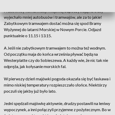
Pracownicy komunikacji miejskiej odpoczywają, na trasy
wyjechało mniej autobusów i tramwajów, ale za to jakie!
Zabytkowym tramwajem dostać można się spod Bramy
Wyżynnej do latarni Morskiej w Nowym Porcie. Odjazd
punktualnie o 11.15 i 13.15.
A Jeśli nie zabytkowym tramwajem to można też wodnym.
Od początku maja do końca września pływać będą na
Westerplatte czy do Sobieszewa. A każdy wie, że nic tak nie
odpręża, jak kołysanie morskich fal.
W pierwszy dzień majówki pogoda okazała się być łaskawa i
mimo niskiej temperatury rozpieszczało słońce. Niektórzy
poczuli się jakby już było lato.
Jedni spędzali majówkę aktywnie, drudzy postawili na leniwy
wypoczynek, a inni połączyli przyjemne z pożytecznym. Bo w