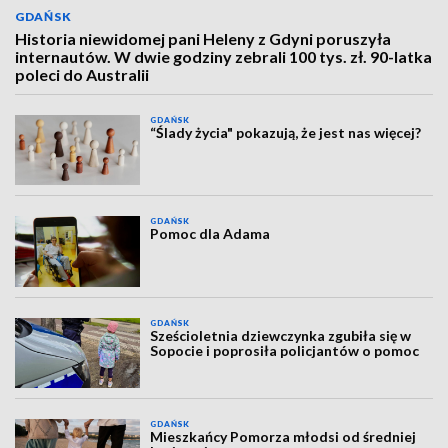
GDAŃSK
Historia niewidomej pani Heleny z Gdyni poruszyła
internautów. W dwie godziny zebrali 100 tys. zł. 90-latka
poleci do Australii
GDAŃSK
“Ślady życia" pokazują, że jest nas więcej?
GDAŃSK
Pomoc dla Adama
GDAŃSK
Sześcioletnia dziewczynka zgubiła się w
Sopocie i poprosiła policjantów o pomoc
GDAŃSK
Mieszkańcy Pomorza młodsi od średniej