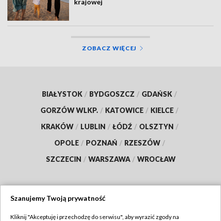
krajowej
ZOBACZ WIĘCEJ
BIAŁYSTOK
/
BYDGOSZCZ
/
GDAŃSK
/
GORZÓW WLKP.
/
KATOWICE
/
KIELCE
/
KRAKÓW
/
LUBLIN
/
ŁÓDŹ
/
OLSZTYN
/
OPOLE
/
POZNAŃ
/
RZESZÓW
/
SZCZECIN
/
WARSZAWA
/
WROCŁAW
Szanujemy Twoją prywatność
Dołącz do nas:
Kliknij "Akceptuję i przechodzę do serwisu", aby wyrazić zgody na