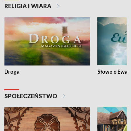
RELIGIA I WIARA
Droga
Słowo o Ewang
SPOŁECZEŃSTWO