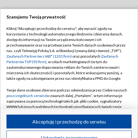
Szanujemy Twoją prywatność
Dołącz do nas:
Kliknij "Akceptuję i przechodzę do serwisu", aby wyrazić zgody na
korzystanie z technologii automatycznego śledzenia i zbierania danych,
TVP
dostęp do informacji na Twoim urządzeniu końcowym i ich
Abonament TVP
przechowywanie oraz na przetwarzanie Twoich danych osobowych przez
Regulamin TVP
nas, czyli Telewizję Polską S.A. w likwidacji (zwaną dalej również „TVP”),
Emisja w TVP
Zaufanych Partnerów z IAB* (1201 firm)
oraz pozostałych
Zaufanych
Polityka prywatności
Partnerów TVP (93 firm)
, w celach marketingowych (w tym do
Centrum informacji TVP
Moje zgody
zautomatyzowanego dopasowania reklam do Twoich zainteresowań i
mierzenia ich skuteczności) i pozostałych, które wskazujemy poniżej, a
Naziemna Telewizja Cyfrowa
Pomoc
także zgody na udostępnianie przez nas identyfikatora PPID do Google.
Sklep TVP
Biuro reklamy
Twoje dane osobowe zbierane podczas odwiedzania przez Ciebie naszych
Rada Programowa
poszczególnych serwisów
zwanych dalej „Portalem”, w tym informacje
Kontakt
zapisywane za pomocą technologii takich jak: pliki cookie, sygnalizatory
System NOS
WWW lub innych podobnych technologii umożliwiających świadczenie
dopasowanych i bezpiecznych usług, personalizację treści oraz reklam,
Informacje o nadawcy
Kanały
udostępnianie funkcji mediów społecznościowych oraz analizowanie
Akceptuję i przechodzę do serwisu
ruchu w Internecie.
Program dla prasy
©2026 Telewizja Polska S.A. w likwidacji
Biuro Reklamy
Twoje dane osobowe zbierane podczas odwiedzania przez Ciebie
Ustawienia zaawansowane