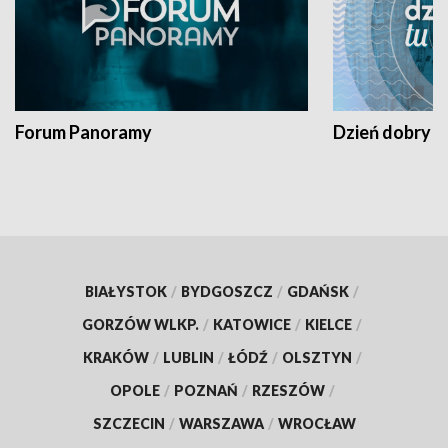
Forum Panoramy
Dzień dobry t
BIAŁYSTOK
/
BYDGOSZCZ
/
GDAŃSK
/
GORZÓW WLKP.
/
KATOWICE
/
KIELCE
/
KRAKÓW
/
LUBLIN
/
ŁÓDŹ
/
OLSZTYN
/
OPOLE
/
POZNAŃ
/
RZESZÓW
/
SZCZECIN
/
WARSZAWA
/
WROCŁAW