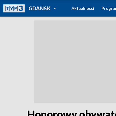
POWRÓT DO
GDAŃSK
Aktualności
Progr
TVP REGIONY
Honorowy obywate