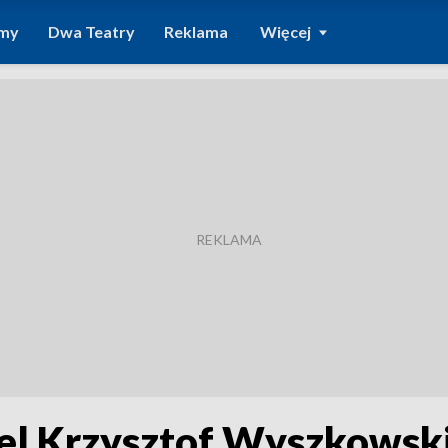
amy
Dwa Teatry
Reklama
Więcej
l Krzysztof Wyszkowsk