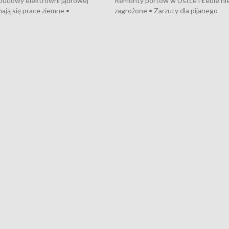
 budowy elektrowni jądrowej
Remonty portów w Ustce i Łebie ni
ają się prace ziemne •
zagrożone • Zarzuty dla pijanego
o umowę na budowę obwodnicy
kierowcy ciągnika • Protest
u Gdańskiego • Za kilka dni
poszkodowanych przez dewelopera
e ORP „Wicher” • 18 milionów
Gdyni • Milion zł dla dzieci z UCK od
a inwestycje w szkołach w Rumi
Cancer Fighters • Efekty wpisu Gdy
owie • Nowy sprzęt
Listę UNESCO • Kaszubscy kuczerz
iczny dla Puckiego Szpitala • Na
witali Tour de Pologne
znów rekordowe upały