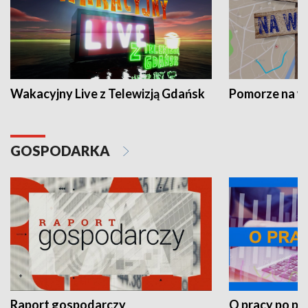
Wakacyjny Live z Telewizją Gdańsk
Pomorze na 
GOSPODARKA
Raport gospodarczy
O pracy po pr