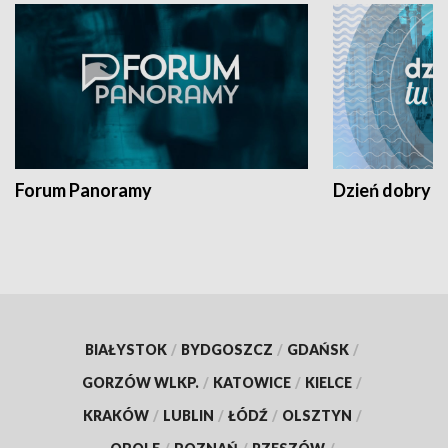
Forum Panoramy
Dzień dobry t
BIAŁYSTOK
/
BYDGOSZCZ
/
GDAŃSK
/
GORZÓW WLKP.
/
KATOWICE
/
KIELCE
/
KRAKÓW
/
LUBLIN
/
ŁÓDŹ
/
OLSZTYN
/