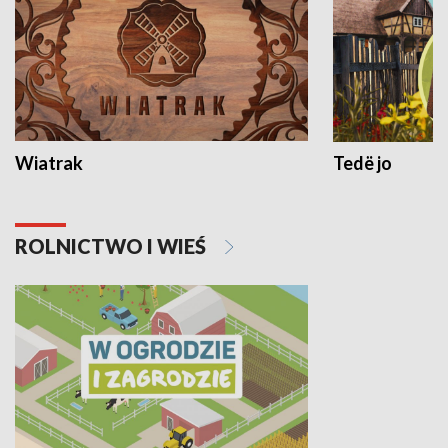
Wiatrak
Tedë jo
ROLNICTWO I WIEŚ