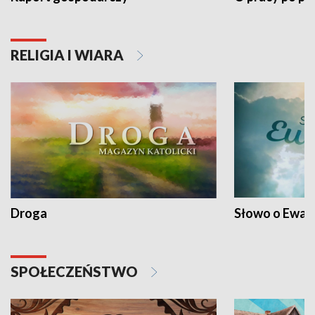
RELIGIA I WIARA
Droga
Słowo o Ewang
SPOŁECZEŃSTWO