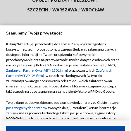
OPOLE
/
POZNAŃ
/
RZESZÓW
/
SZCZECIN
/
WARSZAWA
/
WROCŁAW
Szanujemy Twoją prywatność
Dołącz do nas:
Kliknij "Akceptuję i przechodzę do serwisu", aby wyrazić zgody na
korzystanie z technologii automatycznego śledzenia i zbierania danych,
TVP
dostęp do informacji na Twoim urządzeniu końcowym i ich
Abonament TVP
przechowywanie oraz na przetwarzanie Twoich danych osobowych przez
Regulamin TVP
nas, czyli Telewizję Polską S.A. w likwidacji (zwaną dalej również „TVP”),
Emisja w TVP
Zaufanych Partnerów z IAB* (1201 firm)
oraz pozostałych
Zaufanych
Polityka prywatności
Partnerów TVP (93 firm)
, w celach marketingowych (w tym do
Centrum informacji TVP
Moje zgody
zautomatyzowanego dopasowania reklam do Twoich zainteresowań i
mierzenia ich skuteczności) i pozostałych, które wskazujemy poniżej, a
Naziemna Telewizja Cyfrowa
Pomoc
także zgody na udostępnianie przez nas identyfikatora PPID do Google.
Sklep TVP
Biuro reklamy
Twoje dane osobowe zbierane podczas odwiedzania przez Ciebie naszych
Rada Programowa
poszczególnych serwisów
zwanych dalej „Portalem”, w tym informacje
Kontakt
zapisywane za pomocą technologii takich jak: pliki cookie, sygnalizatory
System NOS
WWW lub innych podobnych technologii umożliwiających świadczenie
dopasowanych i bezpiecznych usług, personalizację treści oraz reklam,
Informacje o nadawcy
Kanały
udostępnianie funkcji mediów społecznościowych oraz analizowanie