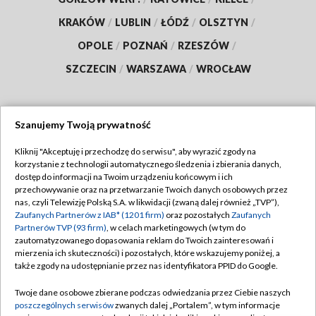
KRAKÓW
/
LUBLIN
/
ŁÓDŹ
/
OLSZTYN
/
OPOLE
/
POZNAŃ
/
RZESZÓW
/
SZCZECIN
/
WARSZAWA
/
WROCŁAW
Szanujemy Twoją prywatność
Dołącz do nas:
Kliknij "Akceptuję i przechodzę do serwisu", aby wyrazić zgody na
korzystanie z technologii automatycznego śledzenia i zbierania danych,
TVP
dostęp do informacji na Twoim urządzeniu końcowym i ich
Abonament TVP
przechowywanie oraz na przetwarzanie Twoich danych osobowych przez
Regulamin TVP
nas, czyli Telewizję Polską S.A. w likwidacji (zwaną dalej również „TVP”),
Emisja w TVP
Polityka prywatności
Zaufanych Partnerów z IAB* (1201 firm)
oraz pozostałych
Zaufanych
Partnerów TVP (93 firm)
, w celach marketingowych (w tym do
Centrum informacji TVP
Moje zgody
zautomatyzowanego dopasowania reklam do Twoich zainteresowań i
mierzenia ich skuteczności) i pozostałych, które wskazujemy poniżej, a
Naziemna Telewizja Cyfrowa
Pomoc
także zgody na udostępnianie przez nas identyfikatora PPID do Google.
Sklep TVP
Biuro reklamy
Twoje dane osobowe zbierane podczas odwiedzania przez Ciebie naszych
Rada Programowa
Kontakt
poszczególnych serwisów
zwanych dalej „Portalem”, w tym informacje