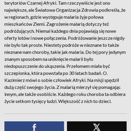
terytoriów Czarnej Afryki. Tam rzeczywiście jest ono
największe, ale Światowa Organizacja Zdrowia podkreśla, że
w regionach, gdzie występuje malaria żyje połowa
mieszkańców Ziemi. Zagrożenie malarią dotyczy też
podróżujących. Niemal każdego dnia pojawiają się nowe
oferty lotów i nowe połączenia. Podróżowanie jeszcze nigdy
nie było tak proste. Niestety podróże w nieznane to także
nieznane nam choroby, takie jak malaria. Do tej pory jedynym
znanym sposobem na uniknięcie malarii było
niedopuszczenie do ukąszenia. Przełomem miała być
szczepionka, która powstała po 30 latach badań. O.
Kazimierz mówi o sobie człowiek Afryki. Na misji spędził
dużą część swojego życia. Z malarią mierzył się pomagając
innym, ale także osobiście. Każdego roku choroba ta odbiera
życie setkom tysięcy ludzi. Większość z nich to dzieci.