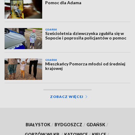
Pomoc dla Adama
GDAŃSK
Sześcioletnia dziewczynka zgubiła się w
Sopocie i poprosiła policjantów o pomoc
GDAŃSK
Mieszkańcy Pomorza młodsi od średniej
krajowej
ZOBACZ WIĘCEJ
BIAŁYSTOK
/
BYDGOSZCZ
/
GDAŃSK
/
GORZÓW WLKP.
/
KATOWICE
/
KIELCE
/