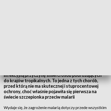
25 kwietnia światowy dzień walki z malarią
25 kwietnia to światowy dzień walki z malarią.
Choroba ta najczęściej dotyka mieszkańców
Globalnego Południa, ale stanowi też główną,
infekcyjną przyczynę śmierci osób podróżujących
do krajów tropikalnych. To jedna z tych chorób,
przed którą nie ma skutecznej i stuprocentowej
ochrony, choć właśnie pojawiła się pierwsza na
świecie szczepionka przeciw malarii
Wydaje się, że zagrożenie malarią dotyczy przede wszystkim