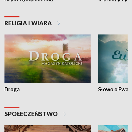
RELIGIA I WIARA
Droga
Słowo o Ewang
SPOŁECZEŃSTWO