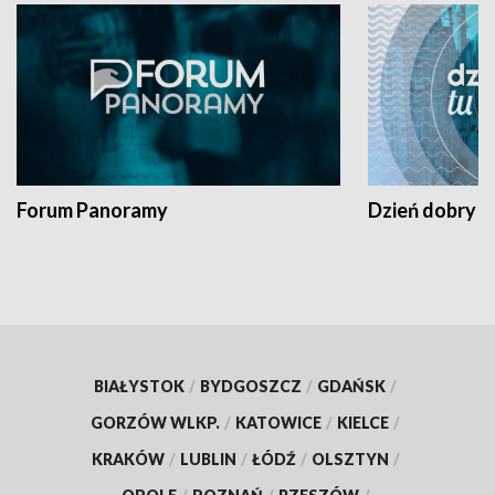
Forum Panoramy
Dzień dobry t
BIAŁYSTOK
/
BYDGOSZCZ
/
GDAŃSK
/
GORZÓW WLKP.
/
KATOWICE
/
KIELCE
/
KRAKÓW
/
LUBLIN
/
ŁÓDŹ
/
OLSZTYN
/