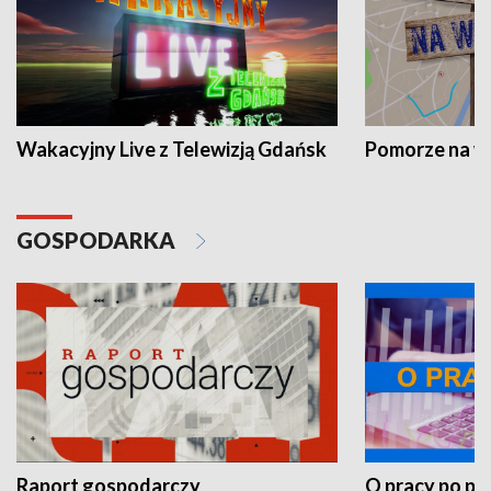
Wakacyjny Live z Telewizją Gdańsk
Pomorze na 
GOSPODARKA
Raport gospodarczy
O pracy po pr