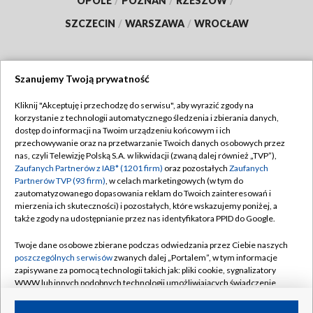
OPOLE
/
POZNAŃ
/
RZESZÓW
/
SZCZECIN
/
WARSZAWA
/
WROCŁAW
Szanujemy Twoją prywatność
Dołącz do nas:
Kliknij "Akceptuję i przechodzę do serwisu", aby wyrazić zgody na
korzystanie z technologii automatycznego śledzenia i zbierania danych,
TVP
dostęp do informacji na Twoim urządzeniu końcowym i ich
Abonament TVP
przechowywanie oraz na przetwarzanie Twoich danych osobowych przez
Regulamin TVP
nas, czyli Telewizję Polską S.A. w likwidacji (zwaną dalej również „TVP”),
Emisja w TVP
Zaufanych Partnerów z IAB* (1201 firm)
oraz pozostałych
Zaufanych
Polityka prywatności
Partnerów TVP (93 firm)
, w celach marketingowych (w tym do
Centrum informacji TVP
Moje zgody
zautomatyzowanego dopasowania reklam do Twoich zainteresowań i
mierzenia ich skuteczności) i pozostałych, które wskazujemy poniżej, a
Naziemna Telewizja Cyfrowa
Pomoc
także zgody na udostępnianie przez nas identyfikatora PPID do Google.
Sklep TVP
Biuro reklamy
Twoje dane osobowe zbierane podczas odwiedzania przez Ciebie naszych
Rada Programowa
poszczególnych serwisów
zwanych dalej „Portalem”, w tym informacje
Kontakt
zapisywane za pomocą technologii takich jak: pliki cookie, sygnalizatory
System NOS
WWW lub innych podobnych technologii umożliwiających świadczenie
dopasowanych i bezpiecznych usług, personalizację treści oraz reklam,
Informacje o nadawcy
Kanały
udostępnianie funkcji mediów społecznościowych oraz analizowanie