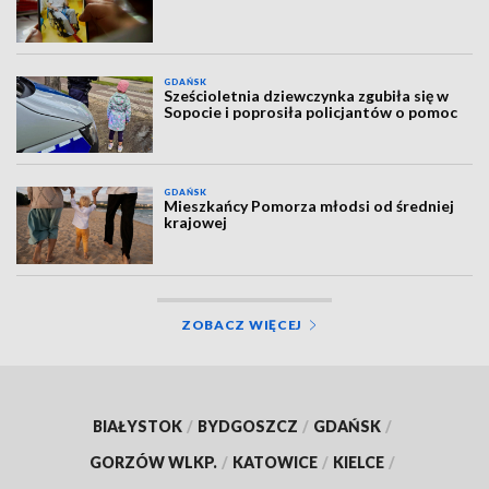
GDAŃSK
Sześcioletnia dziewczynka zgubiła się w
Sopocie i poprosiła policjantów o pomoc
GDAŃSK
Mieszkańcy Pomorza młodsi od średniej
krajowej
ZOBACZ WIĘCEJ
BIAŁYSTOK
/
BYDGOSZCZ
/
GDAŃSK
/
GORZÓW WLKP.
/
KATOWICE
/
KIELCE
/