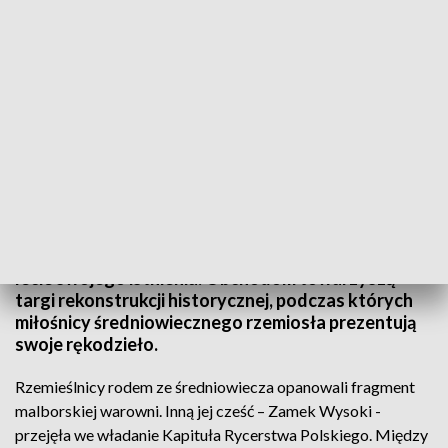
Rycerze rozpoczęli sezon turystyczny
Inauguracja sezonu turystycznego w Malborku
przy okazji spotkania kapituły rycerstwa polskiego
na Zamku Krzyżackim. Organizacja ta świętuje 20-
lecie swojego istnienia. Obchodom towarzyszą
targi rekonstrukcji historycznej, podczas których
miłośnicy średniowiecznego rzemiosła prezentują
swoje rękodzieło.
Rzemieślnicy rodem ze średniowiecza opanowali fragment
malborskiej warowni. Inną jej cześć – Zamek Wysoki -
przejęła we władanie Kapituła Rycerstwa Polskiego. Między