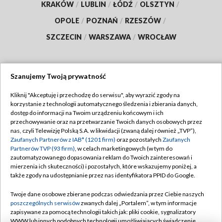
KRAKÓW
/
LUBLIN
/
ŁÓDŹ
/
OLSZTYN
/
OPOLE
/
POZNAŃ
/
RZESZÓW
/
SZCZECIN
/
WARSZAWA
/
WROCŁAW
Szanujemy Twoją prywatność
Dołącz do nas:
Kliknij "Akceptuję i przechodzę do serwisu", aby wyrazić zgody na
korzystanie z technologii automatycznego śledzenia i zbierania danych,
TVP
dostęp do informacji na Twoim urządzeniu końcowym i ich
Abonament TVP
przechowywanie oraz na przetwarzanie Twoich danych osobowych przez
Regulamin TVP
nas, czyli Telewizję Polską S.A. w likwidacji (zwaną dalej również „TVP”),
Emisja w TVP
Polityka prywatności
Zaufanych Partnerów z IAB* (1201 firm)
oraz pozostałych
Zaufanych
Partnerów TVP (93 firm)
, w celach marketingowych (w tym do
Centrum informacji TVP
Moje zgody
zautomatyzowanego dopasowania reklam do Twoich zainteresowań i
mierzenia ich skuteczności) i pozostałych, które wskazujemy poniżej, a
Naziemna Telewizja Cyfrowa
Pomoc
także zgody na udostępnianie przez nas identyfikatora PPID do Google.
Sklep TVP
Biuro reklamy
Twoje dane osobowe zbierane podczas odwiedzania przez Ciebie naszych
Rada Programowa
Kontakt
poszczególnych serwisów
zwanych dalej „Portalem”, w tym informacje
zapisywane za pomocą technologii takich jak: pliki cookie, sygnalizatory
System NOS
WWW lub innych podobnych technologii umożliwiających świadczenie