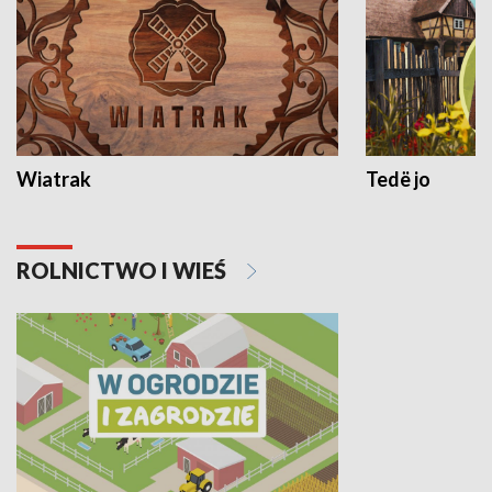
Wiatrak
Tedë jo
ROLNICTWO I WIEŚ