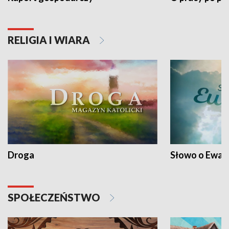
RELIGIA I WIARA
Droga
Słowo o Ewang
SPOŁECZEŃSTWO