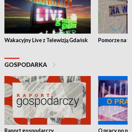
Wakacyjny Live z Telewizją Gdańsk
Pomorze na 
GOSPODARKA
Raport gospodarczy
O pracy po pr