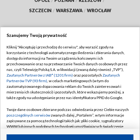
OPOLE
/
POZNAŃ
/
RZESZÓW
/
SZCZECIN
/
WARSZAWA
/
WROCŁAW
Szanujemy Twoją prywatność
Dołącz do nas:
Kliknij "Akceptuję i przechodzę do serwisu", aby wyrazić zgody na
korzystanie z technologii automatycznego śledzenia i zbierania danych,
TVP
dostęp do informacji na Twoim urządzeniu końcowym i ich
Abonament TVP
przechowywanie oraz na przetwarzanie Twoich danych osobowych przez
Regulamin TVP
nas, czyli Telewizję Polską S.A. w likwidacji (zwaną dalej również „TVP”),
Emisja w TVP
Zaufanych Partnerów z IAB* (1201 firm)
oraz pozostałych
Zaufanych
Polityka prywatności
Partnerów TVP (93 firm)
, w celach marketingowych (w tym do
Centrum informacji TVP
Moje zgody
zautomatyzowanego dopasowania reklam do Twoich zainteresowań i
mierzenia ich skuteczności) i pozostałych, które wskazujemy poniżej, a
Naziemna Telewizja Cyfrowa
Pomoc
także zgody na udostępnianie przez nas identyfikatora PPID do Google.
Sklep TVP
Biuro reklamy
Twoje dane osobowe zbierane podczas odwiedzania przez Ciebie naszych
Rada Programowa
poszczególnych serwisów
zwanych dalej „Portalem”, w tym informacje
Kontakt
zapisywane za pomocą technologii takich jak: pliki cookie, sygnalizatory
System NOS
WWW lub innych podobnych technologii umożliwiających świadczenie
dopasowanych i bezpiecznych usług, personalizację treści oraz reklam,
Informacje o nadawcy
Kanały
udostępnianie funkcji mediów społecznościowych oraz analizowanie