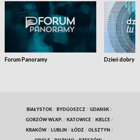
Forum Panoramy
Dzień dobry t
BIAŁYSTOK
/
BYDGOSZCZ
/
GDAŃSK
/
GORZÓW WLKP.
/
KATOWICE
/
KIELCE
/
KRAKÓW
/
LUBLIN
/
ŁÓDŹ
/
OLSZTYN
/