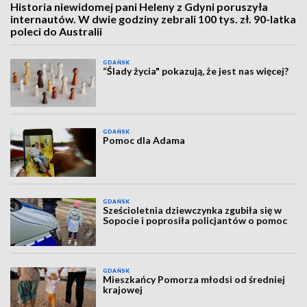
Historia niewidomej pani Heleny z Gdyni poruszyła
internautów. W dwie godziny zebrali 100 tys. zł. 90-latka
poleci do Australii
GDAŃSK
“Ślady życia" pokazują, że jest nas więcej?
GDAŃSK
Pomoc dla Adama
GDAŃSK
Sześcioletnia dziewczynka zgubiła się w
Sopocie i poprosiła policjantów o pomoc
GDAŃSK
Mieszkańcy Pomorza młodsi od średniej
krajowej