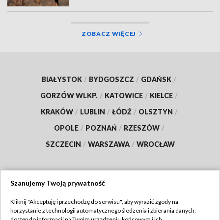
ZOBACZ WIĘCEJ
BIAŁYSTOK
/
BYDGOSZCZ
/
GDAŃSK
/
GORZÓW WLKP.
/
KATOWICE
/
KIELCE
/
KRAKÓW
/
LUBLIN
/
ŁÓDŹ
/
OLSZTYN
/
OPOLE
/
POZNAŃ
/
RZESZÓW
/
SZCZECIN
/
WARSZAWA
/
WROCŁAW
Szanujemy Twoją prywatność
Dołącz do nas:
Kliknij "Akceptuję i przechodzę do serwisu", aby wyrazić zgody na
korzystanie z technologii automatycznego śledzenia i zbierania danych,
TVP
dostęp do informacji na Twoim urządzeniu końcowym i ich