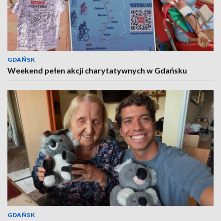
GDAŃSK
Weekend pełen akcji charytatywnych w Gdańsku
GDAŃSK