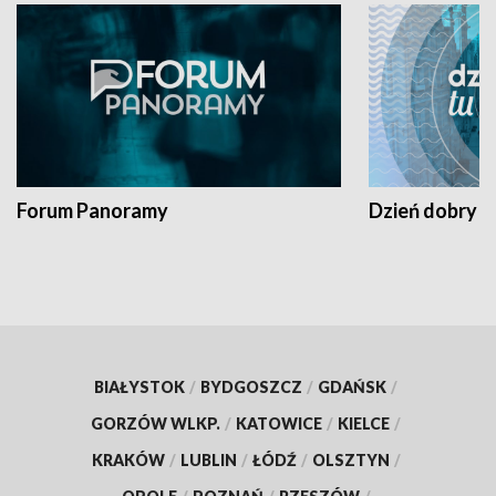
Forum Panoramy
Dzień dobry t
BIAŁYSTOK
/
BYDGOSZCZ
/
GDAŃSK
/
GORZÓW WLKP.
/
KATOWICE
/
KIELCE
/
KRAKÓW
/
LUBLIN
/
ŁÓDŹ
/
OLSZTYN
/