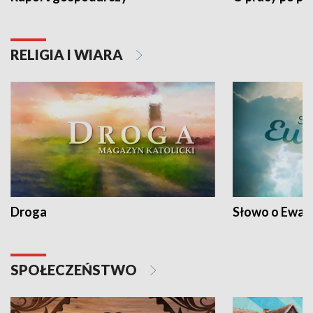
RELIGIA I WIARA
Droga
Słowo o Ewang
SPOŁECZEŃSTWO