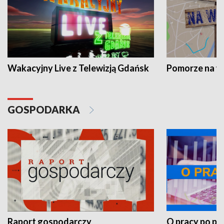
Wakacyjny Live z Telewizją Gdańsk
Pomorze na 
GOSPODARKA
Raport gospodarczy
O pracy po pr