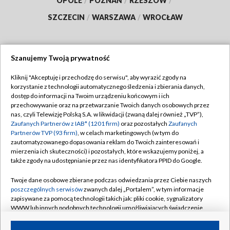
OPOLE
/
POZNAŃ
/
RZESZÓW
/
SZCZECIN
/
WARSZAWA
/
WROCŁAW
Szanujemy Twoją prywatność
Dołącz do nas:
Kliknij "Akceptuję i przechodzę do serwisu", aby wyrazić zgody na
korzystanie z technologii automatycznego śledzenia i zbierania danych,
TVP
dostęp do informacji na Twoim urządzeniu końcowym i ich
Abonament TVP
przechowywanie oraz na przetwarzanie Twoich danych osobowych przez
Regulamin TVP
nas, czyli Telewizję Polską S.A. w likwidacji (zwaną dalej również „TVP”),
Emisja w TVP
Zaufanych Partnerów z IAB* (1201 firm)
oraz pozostałych
Zaufanych
Polityka prywatności
Partnerów TVP (93 firm)
, w celach marketingowych (w tym do
Centrum informacji TVP
Moje zgody
zautomatyzowanego dopasowania reklam do Twoich zainteresowań i
mierzenia ich skuteczności) i pozostałych, które wskazujemy poniżej, a
Naziemna Telewizja Cyfrowa
Pomoc
także zgody na udostępnianie przez nas identyfikatora PPID do Google.
Sklep TVP
Biuro reklamy
Twoje dane osobowe zbierane podczas odwiedzania przez Ciebie naszych
Rada Programowa
poszczególnych serwisów
zwanych dalej „Portalem”, w tym informacje
Kontakt
zapisywane za pomocą technologii takich jak: pliki cookie, sygnalizatory
System NOS
WWW lub innych podobnych technologii umożliwiających świadczenie
dopasowanych i bezpiecznych usług, personalizację treści oraz reklam,
Informacje o nadawcy
Kanały
udostępnianie funkcji mediów społecznościowych oraz analizowanie