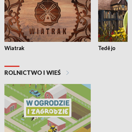
Wiatrak
Tedë jo
ROLNICTWO I WIEŚ