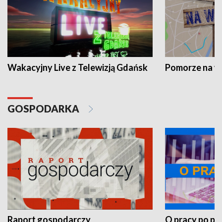
Wakacyjny Live z Telewizją Gdańsk
Pomorze na 
GOSPODARKA
Raport gospodarczy
O pracy po pr