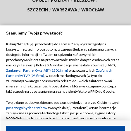
OPOLE
/
POZNAŃ
/
RZESZÓW
/
SZCZECIN
/
WARSZAWA
/
WROCŁAW
Szanujemy Twoją prywatność
Dołącz do nas:
Kliknij "Akceptuję i przechodzę do serwisu", aby wyrazić zgody na
korzystanie z technologii automatycznego śledzenia i zbierania danych,
TVP
dostęp do informacji na Twoim urządzeniu końcowym i ich
Abonament TVP
przechowywanie oraz na przetwarzanie Twoich danych osobowych przez
Regulamin TVP
nas, czyli Telewizję Polską S.A. w likwidacji (zwaną dalej również „TVP”),
Emisja w TVP
Zaufanych Partnerów z IAB* (1201 firm)
oraz pozostałych
Zaufanych
Polityka prywatności
Partnerów TVP (93 firm)
, w celach marketingowych (w tym do
Centrum informacji TVP
Moje zgody
zautomatyzowanego dopasowania reklam do Twoich zainteresowań i
mierzenia ich skuteczności) i pozostałych, które wskazujemy poniżej, a
Naziemna Telewizja Cyfrowa
Pomoc
także zgody na udostępnianie przez nas identyfikatora PPID do Google.
Sklep TVP
Biuro reklamy
Twoje dane osobowe zbierane podczas odwiedzania przez Ciebie naszych
Rada Programowa
poszczególnych serwisów
zwanych dalej „Portalem”, w tym informacje
Kontakt
zapisywane za pomocą technologii takich jak: pliki cookie, sygnalizatory
System NOS
WWW lub innych podobnych technologii umożliwiających świadczenie
dopasowanych i bezpiecznych usług, personalizację treści oraz reklam,
Informacje o nadawcy
Kanały
udostępnianie funkcji mediów społecznościowych oraz analizowanie