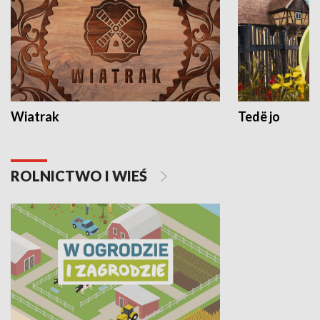
Wiatrak
Tedë jo
ROLNICTWO I WIEŚ