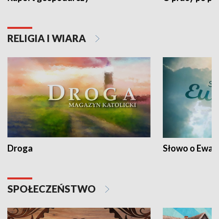
RELIGIA I WIARA
Droga
Słowo o Ewang
SPOŁECZEŃSTWO