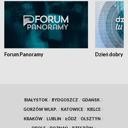
Forum Panoramy
Dzień dobry t
BIAŁYSTOK
/
BYDGOSZCZ
/
GDAŃSK
/
GORZÓW WLKP.
/
KATOWICE
/
KIELCE
/
KRAKÓW
/
LUBLIN
/
ŁÓDŹ
/
OLSZTYN
/