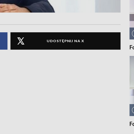
UDOSTĘPNIJ NA X
F
F