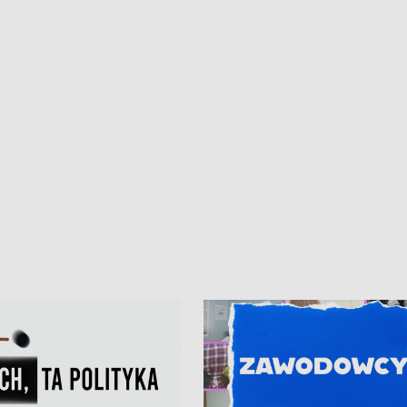
kardiologiczny dla Puckiego Szpitala
Pomorzu znów rekordowe upały