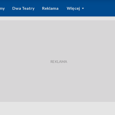
amy
Dwa Teatry
Reklama
Więcej