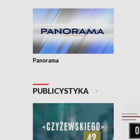
Dominika • Gdynia z lat 30. w
fotoplastikonie
Panorama
PUBLICYSTYKA