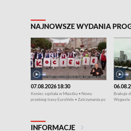
NAJNOWSZE WYDANIA PR
07.08.2026 18:30
06.08.2
Koniec szpitala w Miastku • Nowy
Brakuje 
przebieg trasy EuroVelo • Zatrzymania po
Wygasła 
bójce w Kościerzynie • Mieszkańcy
Miastku 
protestują przeciwko budowie trasy
Przeładu
tramwajowej • Kolejne konwoje
wiatrowej
humanitarne z Trójmiasta na Ukrainę •
Niebezpie
INFORMACJE
Święto Kociewia na Jarmarku św.
Dziewięć 