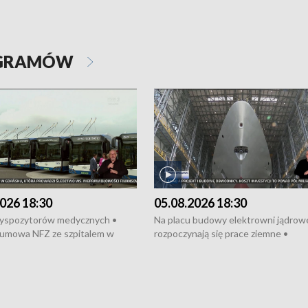
OGRAMÓW
026 18:30
05.08.2026 18:30
dyspozytorów medycznych •
Na placu budowy elektrowni jądrow
umowa NFZ ze szpitalem w
rozpoczynają się prace ziemne •
• Otwarto Morski Terminal
Podpisano umowę na budowę obwo
nkowy • Budowa morskiej farmy
Starogardu Gdańskiego • Za kilka dn
 • Korki na gdańskich Stogach •
wodowanie ORP „Wicher” • 18 mili
czne zachowania na torach •
złotych na inwestycje w szkołach w
nowych „trajtków” dla Gdyni
i Wejherowie • Nowy sprzęt