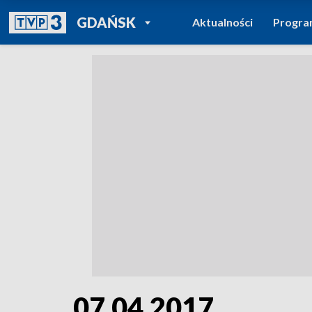
POWRÓT DO
GDAŃSK
Aktualności
Progr
TVP REGIONY
07.04.2017