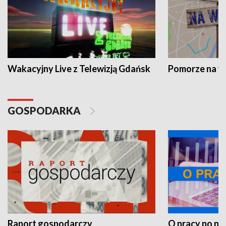
Wakacyjny Live z Telewizją Gdańsk
Pomorze na 
GOSPODARKA
Raport gospodarczy
O pracy po pr