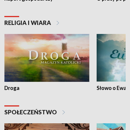
RELIGIA I WIARA
Droga
Słowo o Ewang
SPOŁECZEŃSTWO