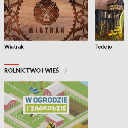
Wiatrak
Tedë jo
ROLNICTWO I WIEŚ