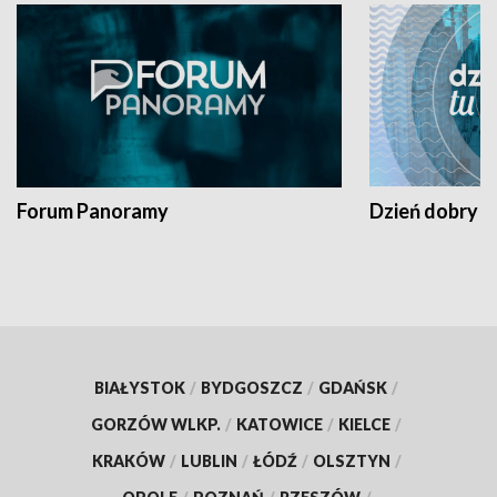
Forum Panoramy
Dzień dobry t
BIAŁYSTOK
/
BYDGOSZCZ
/
GDAŃSK
/
GORZÓW WLKP.
/
KATOWICE
/
KIELCE
/
KRAKÓW
/
LUBLIN
/
ŁÓDŹ
/
OLSZTYN
/