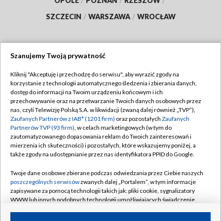
OPOLE
/
POZNAŃ
/
RZESZÓW
/
SZCZECIN
/
WARSZAWA
/
WROCŁAW
Szanujemy Twoją prywatność
Dołącz do nas:
Kliknij "Akceptuję i przechodzę do serwisu", aby wyrazić zgody na
korzystanie z technologii automatycznego śledzenia i zbierania danych,
TVP
dostęp do informacji na Twoim urządzeniu końcowym i ich
Abonament TVP
przechowywanie oraz na przetwarzanie Twoich danych osobowych przez
Regulamin TVP
nas, czyli Telewizję Polską S.A. w likwidacji (zwaną dalej również „TVP”),
Emisja w TVP
Zaufanych Partnerów z IAB* (1201 firm)
oraz pozostałych
Zaufanych
Polityka prywatności
Partnerów TVP (93 firm)
, w celach marketingowych (w tym do
Centrum informacji TVP
Moje zgody
zautomatyzowanego dopasowania reklam do Twoich zainteresowań i
mierzenia ich skuteczności) i pozostałych, które wskazujemy poniżej, a
Naziemna Telewizja Cyfrowa
Pomoc
także zgody na udostępnianie przez nas identyfikatora PPID do Google.
Sklep TVP
Biuro reklamy
Twoje dane osobowe zbierane podczas odwiedzania przez Ciebie naszych
Rada Programowa
poszczególnych serwisów
zwanych dalej „Portalem”, w tym informacje
Kontakt
zapisywane za pomocą technologii takich jak: pliki cookie, sygnalizatory
System NOS
WWW lub innych podobnych technologii umożliwiających świadczenie
dopasowanych i bezpiecznych usług, personalizację treści oraz reklam,
Informacje o nadawcy
Kanały
udostępnianie funkcji mediów społecznościowych oraz analizowanie