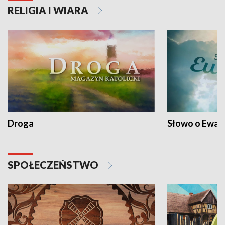
RELIGIA I WIARA
Droga
Słowo o Ewang
SPOŁECZEŃSTWO