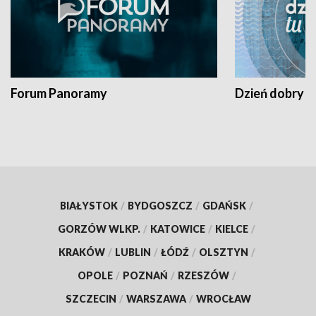
Forum Panoramy
Dzień dobry t
BIAŁYSTOK
/
BYDGOSZCZ
/
GDAŃSK
/
GORZÓW WLKP.
/
KATOWICE
/
KIELCE
/
KRAKÓW
/
LUBLIN
/
ŁÓDŹ
/
OLSZTYN
/
OPOLE
/
POZNAŃ
/
RZESZÓW
/
SZCZECIN
/
WARSZAWA
/
WROCŁAW