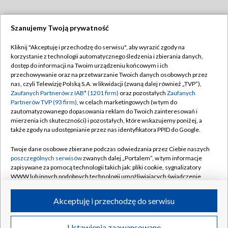
Szanujemy Twoją prywatność
Dołącz do nas:
Kliknij "Akceptuję i przechodzę do serwisu", aby wyrazić zgody na
korzystanie z technologii automatycznego śledzenia i zbierania danych,
TVP
dostęp do informacji na Twoim urządzeniu końcowym i ich
Abonament TVP
przechowywanie oraz na przetwarzanie Twoich danych osobowych przez
Regulamin TVP
nas, czyli Telewizję Polską S.A. w likwidacji (zwaną dalej również „TVP”),
Emisja w TVP
Zaufanych Partnerów z IAB* (1201 firm)
oraz pozostałych
Zaufanych
Polityka prywatności
Partnerów TVP (93 firm)
, w celach marketingowych (w tym do
Centrum informacji TVP
Moje zgody
zautomatyzowanego dopasowania reklam do Twoich zainteresowań i
mierzenia ich skuteczności) i pozostałych, które wskazujemy poniżej, a
Naziemna Telewizja Cyfrowa
Pomoc
także zgody na udostępnianie przez nas identyfikatora PPID do Google.
Sklep TVP
Biuro reklamy
Twoje dane osobowe zbierane podczas odwiedzania przez Ciebie naszych
Rada Programowa
poszczególnych serwisów
zwanych dalej „Portalem”, w tym informacje
Kontakt
zapisywane za pomocą technologii takich jak: pliki cookie, sygnalizatory
System NOS
WWW lub innych podobnych technologii umożliwiających świadczenie
dopasowanych i bezpiecznych usług, personalizację treści oraz reklam,
Informacje o nadawcy
Kanały
udostępnianie funkcji mediów społecznościowych oraz analizowanie
Akceptuję i przechodzę do serwisu
ruchu w Internecie.
Program dla prasy
©2026 Telewizja Polska S.A. w likwidacji
Biuro Reklamy
Twoje dane osobowe zbierane podczas odwiedzania przez Ciebie
Ustawienia zaawansowane