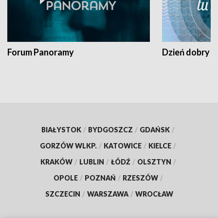
Forum Panoramy
Dzień dobry t
BIAŁYSTOK
/
BYDGOSZCZ
/
GDAŃSK
/
GORZÓW WLKP.
/
KATOWICE
/
KIELCE
/
KRAKÓW
/
LUBLIN
/
ŁÓDŹ
/
OLSZTYN
/
OPOLE
/
POZNAŃ
/
RZESZÓW
/
SZCZECIN
/
WARSZAWA
/
WROCŁAW