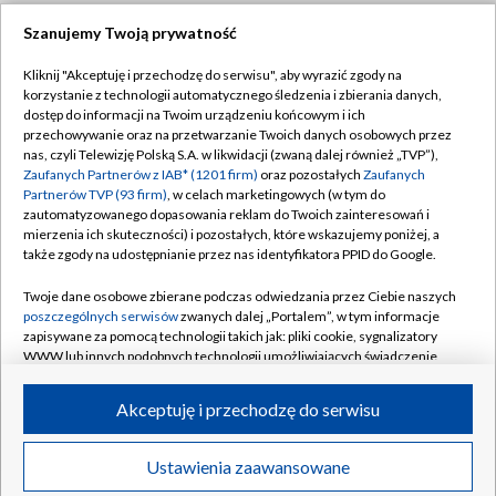
Szanujemy Twoją prywatność
Dołącz do nas:
Kliknij "Akceptuję i przechodzę do serwisu", aby wyrazić zgody na
korzystanie z technologii automatycznego śledzenia i zbierania danych,
TVP
dostęp do informacji na Twoim urządzeniu końcowym i ich
Abonament TVP
przechowywanie oraz na przetwarzanie Twoich danych osobowych przez
Regulamin TVP
nas, czyli Telewizję Polską S.A. w likwidacji (zwaną dalej również „TVP”),
Emisja w TVP
Zaufanych Partnerów z IAB* (1201 firm)
oraz pozostałych
Zaufanych
Polityka prywatności
Partnerów TVP (93 firm)
, w celach marketingowych (w tym do
Centrum informacji TVP
Moje zgody
zautomatyzowanego dopasowania reklam do Twoich zainteresowań i
mierzenia ich skuteczności) i pozostałych, które wskazujemy poniżej, a
Naziemna Telewizja Cyfrowa
Pomoc
także zgody na udostępnianie przez nas identyfikatora PPID do Google.
Sklep TVP
Biuro reklamy
Twoje dane osobowe zbierane podczas odwiedzania przez Ciebie naszych
Rada Programowa
poszczególnych serwisów
zwanych dalej „Portalem”, w tym informacje
Kontakt
zapisywane za pomocą technologii takich jak: pliki cookie, sygnalizatory
System NOS
WWW lub innych podobnych technologii umożliwiających świadczenie
dopasowanych i bezpiecznych usług, personalizację treści oraz reklam,
Informacje o nadawcy
Kanały
udostępnianie funkcji mediów społecznościowych oraz analizowanie
Akceptuję i przechodzę do serwisu
ruchu w Internecie.
Program dla prasy
©2026 Telewizja Polska S.A. w likwidacji
Biuro Reklamy
Twoje dane osobowe zbierane podczas odwiedzania przez Ciebie
Ustawienia zaawansowane
poszczególnych serwisów
na Portalu, takie jak adresy IP, identyfikatory
Ogłoszenie przetargowe