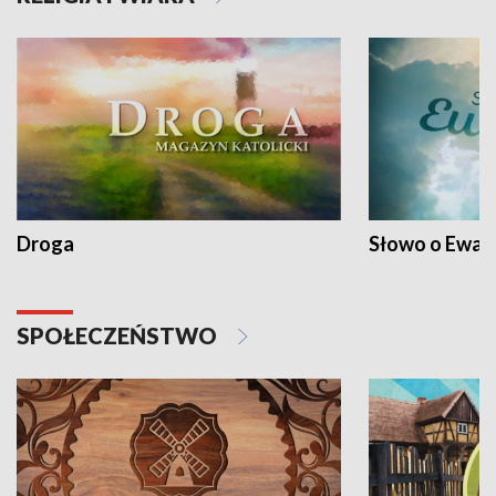
Droga
Słowo o Ewang
SPOŁECZEŃSTWO