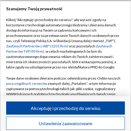
Szanujemy Twoją prywatność
Dołącz do nas:
Kliknij "Akceptuję i przechodzę do serwisu", aby wyrazić zgody na
korzystanie z technologii automatycznego śledzenia i zbierania danych,
TVP
dostęp do informacji na Twoim urządzeniu końcowym i ich
Abonament TVP
przechowywanie oraz na przetwarzanie Twoich danych osobowych przez
Regulamin TVP
nas, czyli Telewizję Polską S.A. w likwidacji (zwaną dalej również „TVP”),
Emisja w TVP
Zaufanych Partnerów z IAB* (1201 firm)
oraz pozostałych
Zaufanych
Polityka prywatności
Partnerów TVP (93 firm)
, w celach marketingowych (w tym do
Centrum informacji TVP
Moje zgody
zautomatyzowanego dopasowania reklam do Twoich zainteresowań i
mierzenia ich skuteczności) i pozostałych, które wskazujemy poniżej, a
Naziemna Telewizja Cyfrowa
Pomoc
także zgody na udostępnianie przez nas identyfikatora PPID do Google.
Sklep TVP
Biuro reklamy
Twoje dane osobowe zbierane podczas odwiedzania przez Ciebie naszych
Rada Programowa
poszczególnych serwisów
zwanych dalej „Portalem”, w tym informacje
Kontakt
zapisywane za pomocą technologii takich jak: pliki cookie, sygnalizatory
System NOS
WWW lub innych podobnych technologii umożliwiających świadczenie
dopasowanych i bezpiecznych usług, personalizację treści oraz reklam,
Informacje o nadawcy
Kanały
udostępnianie funkcji mediów społecznościowych oraz analizowanie
Akceptuję i przechodzę do serwisu
ruchu w Internecie.
Program dla prasy
©2026 Telewizja Polska S.A. w likwidacji
Biuro Reklamy
Twoje dane osobowe zbierane podczas odwiedzania przez Ciebie
Ustawienia zaawansowane
poszczególnych serwisów
na Portalu, takie jak adresy IP, identyfikatory
Ogłoszenie przetargowe