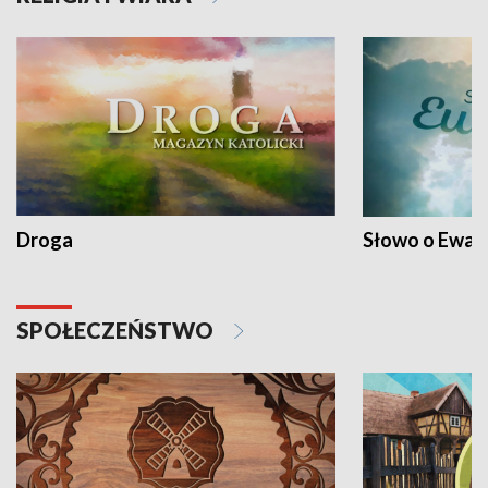
Droga
Słowo o Ewang
SPOŁECZEŃSTWO