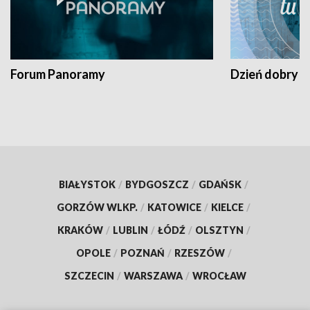
Forum Panoramy
Dzień dobry t
BIAŁYSTOK
/
BYDGOSZCZ
/
GDAŃSK
/
GORZÓW WLKP.
/
KATOWICE
/
KIELCE
/
KRAKÓW
/
LUBLIN
/
ŁÓDŹ
/
OLSZTYN
/
OPOLE
/
POZNAŃ
/
RZESZÓW
/
SZCZECIN
/
WARSZAWA
/
WROCŁAW