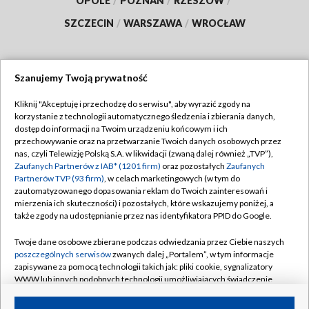
OPOLE
/
POZNAŃ
/
RZESZÓW
/
SZCZECIN
/
WARSZAWA
/
WROCŁAW
Szanujemy Twoją prywatność
Dołącz do nas:
Kliknij "Akceptuję i przechodzę do serwisu", aby wyrazić zgody na
korzystanie z technologii automatycznego śledzenia i zbierania danych,
TVP
dostęp do informacji na Twoim urządzeniu końcowym i ich
Abonament TVP
przechowywanie oraz na przetwarzanie Twoich danych osobowych przez
Regulamin TVP
nas, czyli Telewizję Polską S.A. w likwidacji (zwaną dalej również „TVP”),
Emisja w TVP
Zaufanych Partnerów z IAB* (1201 firm)
oraz pozostałych
Zaufanych
Polityka prywatności
Partnerów TVP (93 firm)
, w celach marketingowych (w tym do
Centrum informacji TVP
Moje zgody
zautomatyzowanego dopasowania reklam do Twoich zainteresowań i
mierzenia ich skuteczności) i pozostałych, które wskazujemy poniżej, a
Naziemna Telewizja Cyfrowa
Pomoc
także zgody na udostępnianie przez nas identyfikatora PPID do Google.
Sklep TVP
Biuro reklamy
Twoje dane osobowe zbierane podczas odwiedzania przez Ciebie naszych
Rada Programowa
poszczególnych serwisów
zwanych dalej „Portalem”, w tym informacje
Kontakt
zapisywane za pomocą technologii takich jak: pliki cookie, sygnalizatory
System NOS
WWW lub innych podobnych technologii umożliwiających świadczenie
dopasowanych i bezpiecznych usług, personalizację treści oraz reklam,
Informacje o nadawcy
Kanały
udostępnianie funkcji mediów społecznościowych oraz analizowanie