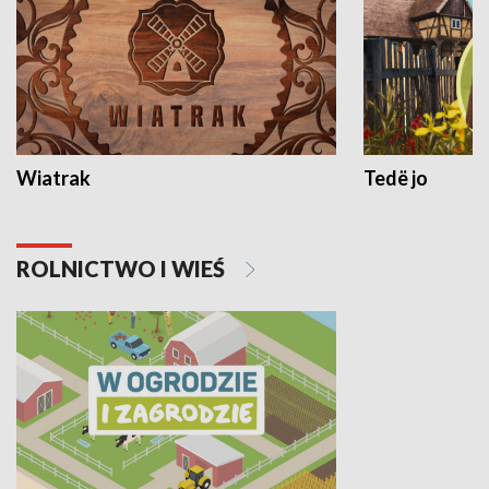
Wiatrak
Tedë jo
ROLNICTWO I WIEŚ