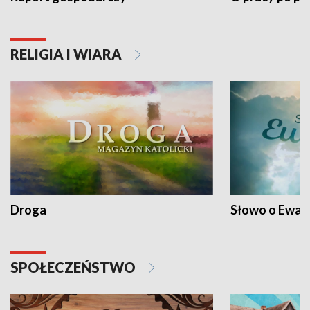
RELIGIA I WIARA
Droga
Słowo o Ewang
SPOŁECZEŃSTWO