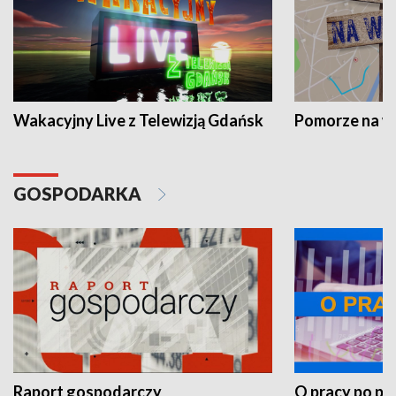
Wakacyjny Live z Telewizją Gdańsk
Pomorze na 
GOSPODARKA
Raport gospodarczy
O pracy po pr