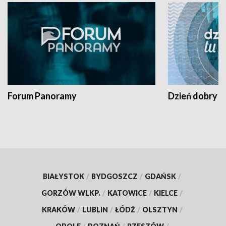
Forum Panoramy
Dzień dobry t
BIAŁYSTOK
/
BYDGOSZCZ
/
GDAŃSK
/
GORZÓW WLKP.
/
KATOWICE
/
KIELCE
/
KRAKÓW
/
LUBLIN
/
ŁÓDŹ
/
OLSZTYN
/