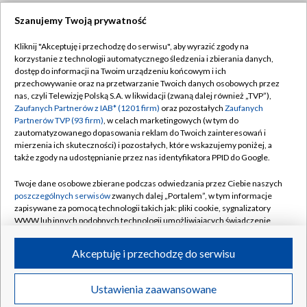
Szanujemy Twoją prywatność
Dołącz do nas:
Kliknij "Akceptuję i przechodzę do serwisu", aby wyrazić zgody na
korzystanie z technologii automatycznego śledzenia i zbierania danych,
TVP
dostęp do informacji na Twoim urządzeniu końcowym i ich
Abonament TVP
przechowywanie oraz na przetwarzanie Twoich danych osobowych przez
Regulamin TVP
nas, czyli Telewizję Polską S.A. w likwidacji (zwaną dalej również „TVP”),
Emisja w TVP
Zaufanych Partnerów z IAB* (1201 firm)
oraz pozostałych
Zaufanych
Polityka prywatności
Partnerów TVP (93 firm)
, w celach marketingowych (w tym do
Centrum informacji TVP
Moje zgody
zautomatyzowanego dopasowania reklam do Twoich zainteresowań i
mierzenia ich skuteczności) i pozostałych, które wskazujemy poniżej, a
Naziemna Telewizja Cyfrowa
Pomoc
także zgody na udostępnianie przez nas identyfikatora PPID do Google.
Sklep TVP
Biuro reklamy
Twoje dane osobowe zbierane podczas odwiedzania przez Ciebie naszych
Rada Programowa
poszczególnych serwisów
zwanych dalej „Portalem”, w tym informacje
Kontakt
zapisywane za pomocą technologii takich jak: pliki cookie, sygnalizatory
System NOS
WWW lub innych podobnych technologii umożliwiających świadczenie
dopasowanych i bezpiecznych usług, personalizację treści oraz reklam,
Informacje o nadawcy
Kanały
udostępnianie funkcji mediów społecznościowych oraz analizowanie
Akceptuję i przechodzę do serwisu
ruchu w Internecie.
Program dla prasy
©2026 Telewizja Polska S.A. w likwidacji
Biuro Reklamy
Twoje dane osobowe zbierane podczas odwiedzania przez Ciebie
Ustawienia zaawansowane
poszczególnych serwisów
na Portalu, takie jak adresy IP, identyfikatory
Ogłoszenie przetargowe