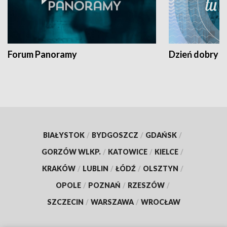
Forum Panoramy
Dzień dobry t
BIAŁYSTOK
/
BYDGOSZCZ
/
GDAŃSK
/
GORZÓW WLKP.
/
KATOWICE
/
KIELCE
/
KRAKÓW
/
LUBLIN
/
ŁÓDŹ
/
OLSZTYN
/
OPOLE
/
POZNAŃ
/
RZESZÓW
/
SZCZECIN
/
WARSZAWA
/
WROCŁAW