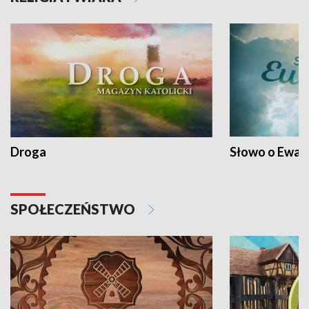
Droga
Słowo o Ewang
SPOŁECZEŃSTWO