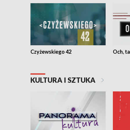
Czyżewskiego 42
Och, ta
KULTURA I SZTUKA