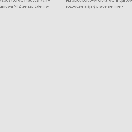
dyspozytorów medycznych •
Na placu budowy elektrowni jądrow
umowa NFZ ze szpitalem w
rozpoczynają się prace ziemne •
• Otwarto Morski Terminal
Podpisano umowę na budowę obwo
nkowy • Budowa morskiej farmy
Starogardu Gdańskiego • Za kilka dn
 • Korki na gdańskich Stogach •
wodowanie ORP „Wicher” • 18 mili
czne zachowania na torach •
złotych na inwestycje w szkołach w
nowych „trajtków” dla Gdyni
i Wejherowie • Nowy sprzęt
kardiologiczny dla Puckiego Szpitala
Pomorzu znów rekordowe upały