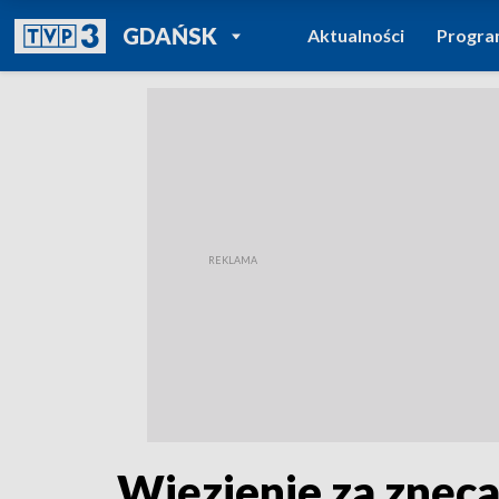
POWRÓT DO
GDAŃSK
Aktualności
Progr
TVP REGIONY
Więzienie za znęc