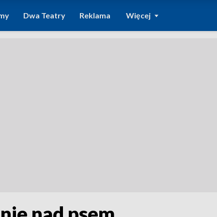
amy
Dwa Teatry
Reklama
Więcej
anie nad psem