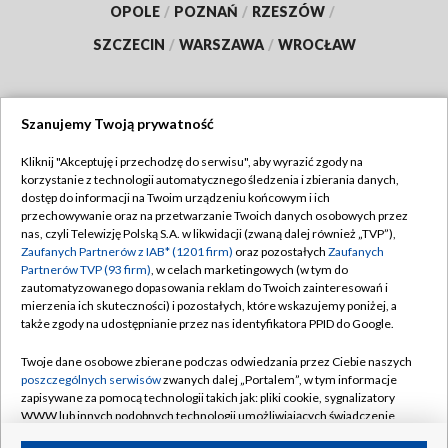
OPOLE
/
POZNAŃ
/
RZESZÓW
/
SZCZECIN
/
WARSZAWA
/
WROCŁAW
Szanujemy Twoją prywatność
Dołącz do nas:
Kliknij "Akceptuję i przechodzę do serwisu", aby wyrazić zgody na
korzystanie z technologii automatycznego śledzenia i zbierania danych,
TVP
dostęp do informacji na Twoim urządzeniu końcowym i ich
Abonament TVP
przechowywanie oraz na przetwarzanie Twoich danych osobowych przez
Regulamin TVP
nas, czyli Telewizję Polską S.A. w likwidacji (zwaną dalej również „TVP”),
Emisja w TVP
Polityka prywatności
Zaufanych Partnerów z IAB* (1201 firm)
oraz pozostałych
Zaufanych
Partnerów TVP (93 firm)
, w celach marketingowych (w tym do
Centrum informacji TVP
Moje zgody
zautomatyzowanego dopasowania reklam do Twoich zainteresowań i
mierzenia ich skuteczności) i pozostałych, które wskazujemy poniżej, a
Naziemna Telewizja Cyfrowa
Pomoc
także zgody na udostępnianie przez nas identyfikatora PPID do Google.
Sklep TVP
Biuro reklamy
Twoje dane osobowe zbierane podczas odwiedzania przez Ciebie naszych
Rada Programowa
Kontakt
poszczególnych serwisów
zwanych dalej „Portalem”, w tym informacje
zapisywane za pomocą technologii takich jak: pliki cookie, sygnalizatory
System NOS
WWW lub innych podobnych technologii umożliwiających świadczenie
dopasowanych i bezpiecznych usług, personalizację treści oraz reklam,
Informacje o nadawcy
Kanały