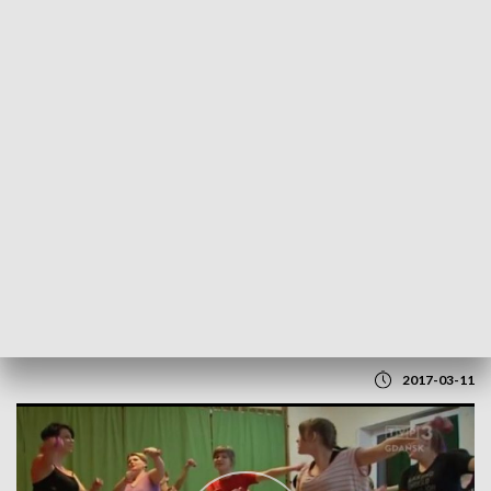
POWRÓT DO
GDAŃSK
TVP REGIONY
Pani Józefa tańczy zumbę
2017-03-11