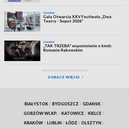
GDAŃSK
Gala Otwarcia XXV Festiwalu „Dwa
Teatry - Sopot 2026”
GDAŃSK
„TAK TRZEBA” wspomnienie o kmdr.
Romanie Rakowskim
ZOBACZ WIĘCEJ
BIAŁYSTOK
/
BYDGOSZCZ
/
GDAŃSK
/
GORZÓW WLKP.
/
KATOWICE
/
KIELCE
/
KRAKÓW
/
LUBLIN
/
ŁÓDŹ
/
OLSZTYN
/