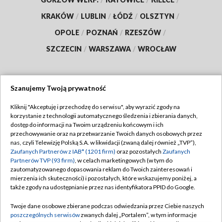
KRAKÓW
/
LUBLIN
/
ŁÓDŹ
/
OLSZTYN
/
OPOLE
/
POZNAŃ
/
RZESZÓW
/
SZCZECIN
/
WARSZAWA
/
WROCŁAW
Szanujemy Twoją prywatność
Dołącz do nas:
Kliknij "Akceptuję i przechodzę do serwisu", aby wyrazić zgody na
korzystanie z technologii automatycznego śledzenia i zbierania danych,
TVP
dostęp do informacji na Twoim urządzeniu końcowym i ich
Abonament TVP
przechowywanie oraz na przetwarzanie Twoich danych osobowych przez
Regulamin TVP
nas, czyli Telewizję Polską S.A. w likwidacji (zwaną dalej również „TVP”),
Emisja w TVP
Polityka prywatności
Zaufanych Partnerów z IAB* (1201 firm)
oraz pozostałych
Zaufanych
Partnerów TVP (93 firm)
, w celach marketingowych (w tym do
Centrum informacji TVP
Moje zgody
zautomatyzowanego dopasowania reklam do Twoich zainteresowań i
mierzenia ich skuteczności) i pozostałych, które wskazujemy poniżej, a
Naziemna Telewizja Cyfrowa
Pomoc
także zgody na udostępnianie przez nas identyfikatora PPID do Google.
Sklep TVP
Biuro reklamy
Twoje dane osobowe zbierane podczas odwiedzania przez Ciebie naszych
Rada Programowa
Kontakt
poszczególnych serwisów
zwanych dalej „Portalem”, w tym informacje