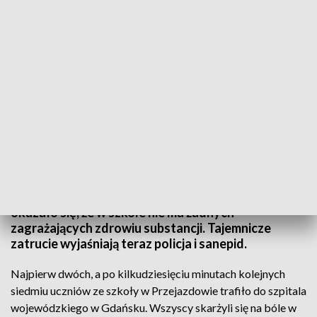
Ewakuacja szkoły w Przejazdowie
Dziewięciu uczniów szkoły w Przejazdowie trafiło
do szpitala, a ponad stu innych uczniów, nauczycieli
i pracowników placówki zostało ewakuowano. Po
dokładnym sprawdzeniu szkoły przez specjalistów
okazało się, że w szkole nie ma żadnych
zagrażających zdrowiu substancji. Tajemnicze
zatrucie wyjaśniają teraz policja i sanepid.
Najpierw dwóch, a po kilkudziesięciu minutach kolejnych
siedmiu uczniów ze szkoły w Przejazdowie trafiło do szpitala
wojewódzkiego w Gdańsku. Wszyscy skarżyli się na bóle w