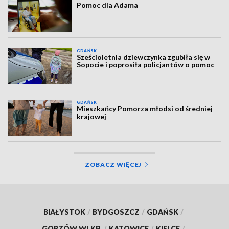
Pomoc dla Adama
GDAŃSK
Sześcioletnia dziewczynka zgubiła się w
Sopocie i poprosiła policjantów o pomoc
GDAŃSK
Mieszkańcy Pomorza młodsi od średniej
krajowej
ZOBACZ WIĘCEJ
BIAŁYSTOK
/
BYDGOSZCZ
/
GDAŃSK
/
GORZÓW WLKP.
/
KATOWICE
/
KIELCE
/