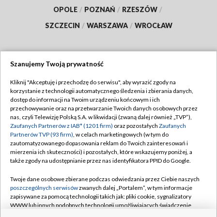
OPOLE
/
POZNAŃ
/
RZESZÓW
/
SZCZECIN
/
WARSZAWA
/
WROCŁAW
Szanujemy Twoją prywatność
Dołącz do nas:
Kliknij "Akceptuję i przechodzę do serwisu", aby wyrazić zgody na
korzystanie z technologii automatycznego śledzenia i zbierania danych,
TVP
dostęp do informacji na Twoim urządzeniu końcowym i ich
Abonament TVP
przechowywanie oraz na przetwarzanie Twoich danych osobowych przez
Regulamin TVP
nas, czyli Telewizję Polską S.A. w likwidacji (zwaną dalej również „TVP”),
Emisja w TVP
Polityka prywatności
Zaufanych Partnerów z IAB* (1201 firm)
oraz pozostałych
Zaufanych
Partnerów TVP (93 firm)
, w celach marketingowych (w tym do
Centrum informacji TVP
Moje zgody
zautomatyzowanego dopasowania reklam do Twoich zainteresowań i
mierzenia ich skuteczności) i pozostałych, które wskazujemy poniżej, a
Naziemna Telewizja Cyfrowa
Pomoc
także zgody na udostępnianie przez nas identyfikatora PPID do Google.
Sklep TVP
Biuro reklamy
Twoje dane osobowe zbierane podczas odwiedzania przez Ciebie naszych
Rada Programowa
Kontakt
poszczególnych serwisów
zwanych dalej „Portalem”, w tym informacje
zapisywane za pomocą technologii takich jak: pliki cookie, sygnalizatory
System NOS
WWW lub innych podobnych technologii umożliwiających świadczenie
dopasowanych i bezpiecznych usług, personalizację treści oraz reklam,