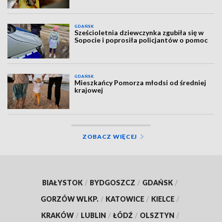
GDAŃSK
Sześcioletnia dziewczynka zgubiła się w
Sopocie i poprosiła policjantów o pomoc
GDAŃSK
Mieszkańcy Pomorza młodsi od średniej
krajowej
ZOBACZ WIĘCEJ
BIAŁYSTOK
/
BYDGOSZCZ
/
GDAŃSK
/
GORZÓW WLKP.
/
KATOWICE
/
KIELCE
/
KRAKÓW
/
LUBLIN
/
ŁÓDŹ
/
OLSZTYN
/