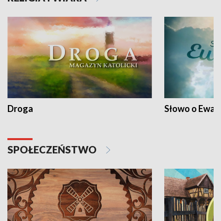
Droga
Słowo o Ewang
SPOŁECZEŃSTWO