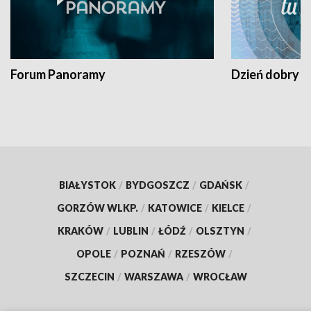
Forum Panoramy
Dzień dobry t
BIAŁYSTOK
/
BYDGOSZCZ
/
GDAŃSK
/
GORZÓW WLKP.
/
KATOWICE
/
KIELCE
/
KRAKÓW
/
LUBLIN
/
ŁÓDŹ
/
OLSZTYN
/
OPOLE
/
POZNAŃ
/
RZESZÓW
/
SZCZECIN
/
WARSZAWA
/
WROCŁAW