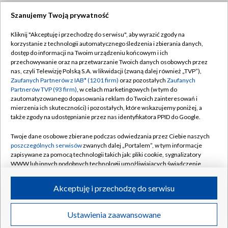
Szanujemy Twoją prywatność
Dołącz do nas:
Kliknij "Akceptuję i przechodzę do serwisu", aby wyrazić zgody na
korzystanie z technologii automatycznego śledzenia i zbierania danych,
TVP
dostęp do informacji na Twoim urządzeniu końcowym i ich
Abonament TVP
przechowywanie oraz na przetwarzanie Twoich danych osobowych przez
Regulamin TVP
nas, czyli Telewizję Polską S.A. w likwidacji (zwaną dalej również „TVP”),
Emisja w TVP
Zaufanych Partnerów z IAB* (1201 firm)
oraz pozostałych
Zaufanych
Polityka prywatności
Partnerów TVP (93 firm)
, w celach marketingowych (w tym do
Centrum informacji TVP
Moje zgody
zautomatyzowanego dopasowania reklam do Twoich zainteresowań i
mierzenia ich skuteczności) i pozostałych, które wskazujemy poniżej, a
Naziemna Telewizja Cyfrowa
Pomoc
także zgody na udostępnianie przez nas identyfikatora PPID do Google.
Sklep TVP
Biuro reklamy
Twoje dane osobowe zbierane podczas odwiedzania przez Ciebie naszych
Rada Programowa
poszczególnych serwisów
zwanych dalej „Portalem”, w tym informacje
Kontakt
zapisywane za pomocą technologii takich jak: pliki cookie, sygnalizatory
System NOS
WWW lub innych podobnych technologii umożliwiających świadczenie
dopasowanych i bezpiecznych usług, personalizację treści oraz reklam,
Informacje o nadawcy
Kanały
udostępnianie funkcji mediów społecznościowych oraz analizowanie
Akceptuję i przechodzę do serwisu
ruchu w Internecie.
Program dla prasy
©2026 Telewizja Polska S.A. w likwidacji
Biuro Reklamy
Twoje dane osobowe zbierane podczas odwiedzania przez Ciebie
Ustawienia zaawansowane
poszczególnych serwisów
na Portalu, takie jak adresy IP, identyfikatory
Ogłoszenie przetargowe