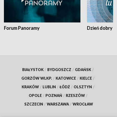
Forum Panoramy
Dzień dobry t
BIAŁYSTOK
/
BYDGOSZCZ
/
GDAŃSK
/
GORZÓW WLKP.
/
KATOWICE
/
KIELCE
/
KRAKÓW
/
LUBLIN
/
ŁÓDŹ
/
OLSZTYN
/
OPOLE
/
POZNAŃ
/
RZESZÓW
/
SZCZECIN
/
WARSZAWA
/
WROCŁAW