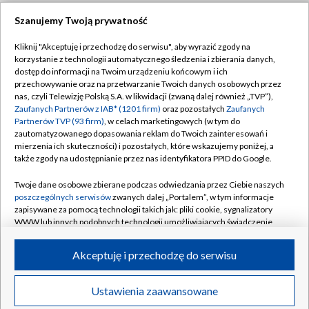
Szanujemy Twoją prywatność
Dołącz do nas:
Kliknij "Akceptuję i przechodzę do serwisu", aby wyrazić zgody na
korzystanie z technologii automatycznego śledzenia i zbierania danych,
TVP
dostęp do informacji na Twoim urządzeniu końcowym i ich
Abonament TVP
przechowywanie oraz na przetwarzanie Twoich danych osobowych przez
Regulamin TVP
nas, czyli Telewizję Polską S.A. w likwidacji (zwaną dalej również „TVP”),
Emisja w TVP
Zaufanych Partnerów z IAB* (1201 firm)
oraz pozostałych
Zaufanych
Polityka prywatności
Partnerów TVP (93 firm)
, w celach marketingowych (w tym do
Centrum informacji TVP
Moje zgody
zautomatyzowanego dopasowania reklam do Twoich zainteresowań i
mierzenia ich skuteczności) i pozostałych, które wskazujemy poniżej, a
Naziemna Telewizja Cyfrowa
Pomoc
także zgody na udostępnianie przez nas identyfikatora PPID do Google.
Sklep TVP
Biuro reklamy
Twoje dane osobowe zbierane podczas odwiedzania przez Ciebie naszych
Rada Programowa
poszczególnych serwisów
zwanych dalej „Portalem”, w tym informacje
Kontakt
zapisywane za pomocą technologii takich jak: pliki cookie, sygnalizatory
System NOS
WWW lub innych podobnych technologii umożliwiających świadczenie
dopasowanych i bezpiecznych usług, personalizację treści oraz reklam,
Informacje o nadawcy
Kanały
udostępnianie funkcji mediów społecznościowych oraz analizowanie
Akceptuję i przechodzę do serwisu
ruchu w Internecie.
Program dla prasy
©2026 Telewizja Polska S.A. w likwidacji
Biuro Reklamy
Twoje dane osobowe zbierane podczas odwiedzania przez Ciebie
Ustawienia zaawansowane
poszczególnych serwisów
na Portalu, takie jak adresy IP, identyfikatory
Ogłoszenie przetargowe