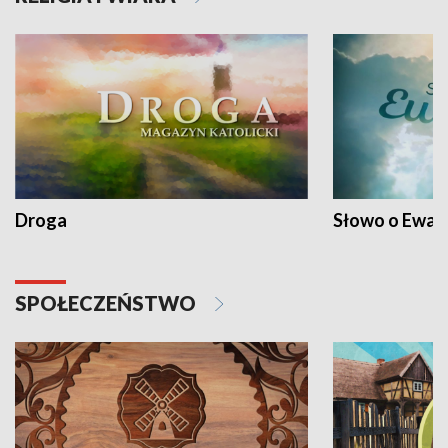
Droga
Słowo o Ewang
SPOŁECZEŃSTWO