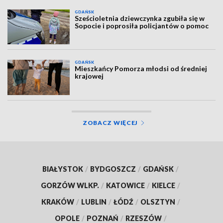
GDAŃSK
Sześcioletnia dziewczynka zgubiła się w
Sopocie i poprosiła policjantów o pomoc
GDAŃSK
Mieszkańcy Pomorza młodsi od średniej
krajowej
ZOBACZ WIĘCEJ
BIAŁYSTOK
/
BYDGOSZCZ
/
GDAŃSK
/
GORZÓW WLKP.
/
KATOWICE
/
KIELCE
/
KRAKÓW
/
LUBLIN
/
ŁÓDŹ
/
OLSZTYN
/
OPOLE
/
POZNAŃ
/
RZESZÓW
/