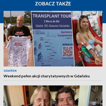
ZOBACZ TAKŻE
GDAŃSK
Weekend pełen akcji charytatywnych w Gdańsku