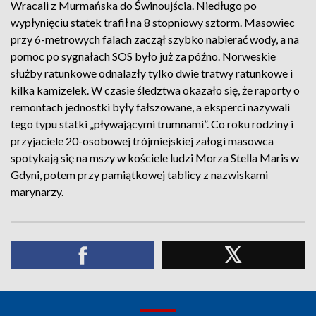
Wracali z Murmańska do Świnoujścia. Niedługo po
wypłynięciu statek trafił na 8 stopniowy sztorm. Masowiec
przy 6-metrowych falach zaczął szybko nabierać wody, a na
pomoc po sygnałach SOS było już za późno. Norweskie
służby ratunkowe odnalazły tylko dwie tratwy ratunkowe i
kilka kamizelek. W czasie śledztwa okazało się, że raporty o
remontach jednostki były fałszowane, a eksperci nazywali
tego typu statki „pływającymi trumnami”. Co roku rodziny i
przyjaciele 20-osobowej trójmiejskiej załogi masowca
spotykają się na mszy w kościele ludzi Morza Stella Maris w
Gdyni, potem przy pamiątkowej tablicy z nazwiskami
marynarzy.