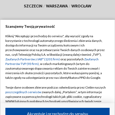
SZCZECIN
/
WARSZAWA
/
WROCŁAW
Szanujemy Twoją prywatność
Dołącz do nas:
Kliknij "Akceptuję i przechodzę do serwisu", aby wyrazić zgody na
korzystanie z technologii automatycznego śledzenia i zbierania danych,
TVP
dostęp do informacji na Twoim urządzeniu końcowym i ich
Abonament TVP
przechowywanie oraz na przetwarzanie Twoich danych osobowych przez
Regulamin TVP
nas, czyli Telewizję Polską S.A. w likwidacji (zwaną dalej również „TVP”),
Emisja w TVP
Polityka prywatności
Zaufanych Partnerów z IAB* (1201 firm)
oraz pozostałych
Zaufanych
Partnerów TVP (93 firm)
, w celach marketingowych (w tym do
Centrum informacji TVP
Moje zgody
zautomatyzowanego dopasowania reklam do Twoich zainteresowań i
mierzenia ich skuteczności) i pozostałych, które wskazujemy poniżej, a
Naziemna Telewizja Cyfrowa
Pomoc
także zgody na udostępnianie przez nas identyfikatora PPID do Google.
Sklep TVP
Biuro reklamy
Twoje dane osobowe zbierane podczas odwiedzania przez Ciebie naszych
Rada Programowa
Kontakt
poszczególnych serwisów
zwanych dalej „Portalem”, w tym informacje
zapisywane za pomocą technologii takich jak: pliki cookie, sygnalizatory
System NOS
WWW lub innych podobnych technologii umożliwiających świadczenie
dopasowanych i bezpiecznych usług, personalizację treści oraz reklam,
Informacje o nadawcy
Kanały
udostępnianie funkcji mediów społecznościowych oraz analizowanie
Akceptuję i przechodzę do serwisu