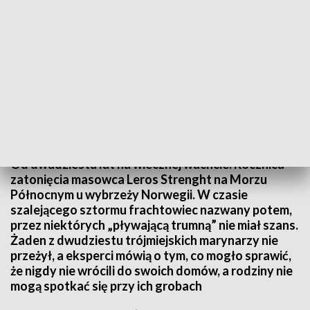
Rocznica zatonięcia masowca Leros Strenght
Od dwudziestu lat na wiecznej wachcie. Rocznica
zatonięcia masowca Leros Strenght na Morzu
Północnym u wybrzeży Norwegii. W czasie
szalejącego sztormu frachtowiec nazwany potem,
przez niektórych „pływającą trumną” nie miał szans.
Żaden z dwudziestu trójmiejskich marynarzy nie
przeżył, a eksperci mówią o tym, co mogło sprawić,
że nigdy nie wrócili do swoich domów, a rodziny nie
mogą spotkać się przy ich grobach